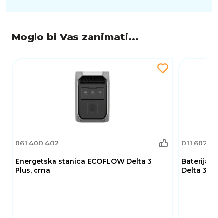
Moglo bi Vas zanimati...
061.400.402
011.602.0
Energetska stanica ECOFLOW Delta 3
Baterija 
Plus, crna
Delta 3 M