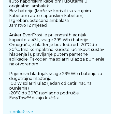
auto naponskim kabelom i uputama u
originalnoj ambalaži
Bez baterije (Može se koristiti sa strujnim
kabelom i auto naponskim kabelom)
Izgreban, oštećena ambalaža
Jamstvo 12 mjeseci
Anker EverFrost je prijenosni hladnjak
kapaciteta 43L, snage 299 Wh i baterije.
Omogućuje hlađenje bez leda od -20°C do
20°C. Ima kompaktno kućište, učinkovit sustav
hlađenja i upravljanje putem pametne
aplikacije. Također ima solarni ulaz za punjenje
na otvorenom
Prijenosni hladnjak snage 299 Wh i baterije za
dugotrajno hlađenje
100 W solarni ulaz (jedan od četiri načina
punjenja)
-20°C do 20°C rashladno područje
EasyTow™ dizajn kućišta
Učinkovit sustav hlađenja
Kontrola putem pametne aplikacije
+ prikaži sve