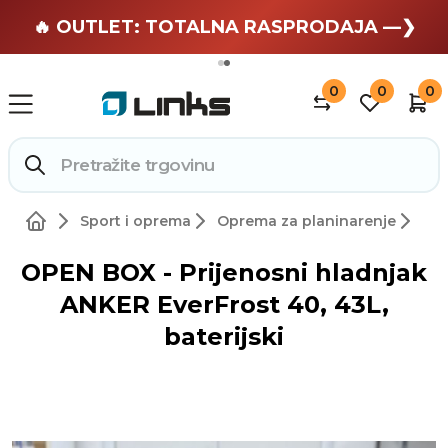
🏄 Zaslužuješ odmor —❯
🔥 OUTLET: TOTALNA RASPRODAJA —❯
0
0
0
Sport i oprema
Oprema za planinarenje
OPEN BOX - Prijenosni hladnjak
ANKER EverFrost 40, 43L,
baterijski