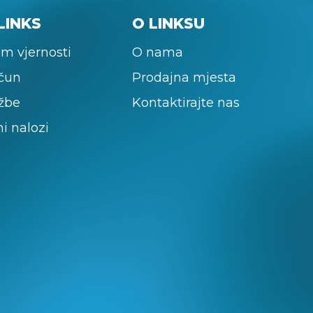
LINKS
O LINKSU
m vjernosti
O nama
ačun
Prodajna mjesta
žbe
Kontaktirajte nas
ni nalozi