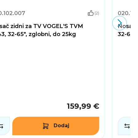
0.102.007
020.10
(2)
sač zidni za TV VOGEL'S TVM
Nosač 
3, 32-65", zglobni, do 25kg
32-65"
159,99 €
Dodaj