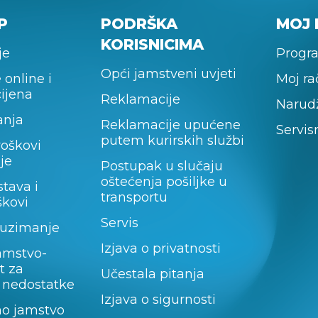
P
PODRŠKA
MOJ 
KORISNICIMA
je
Progra
Opći jamstveni uvjeti
 online i
Moj r
cijena
Reklamacije
Narud
anja
Reklamacije upućene
Servis
putem kurirskih službi
roškovi
je
Postupak u slučaju
oštećenja pošiljke u
stava i
transportu
škovi
Servis
uzimanje
Izjava o privatnosti
amstvo-
t za
Učestala pitanja
 nedostatke
Izjava o sigurnosti
no jamstvo