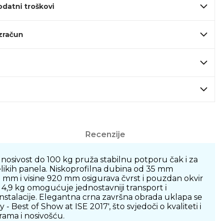
odatni troškovi
izračun
Recenzije
nosivost do 100 kg pruža stabilnu potporu čak i za
likih panela. Niskoprofilna dubina od 35 mm
0 mm i visine 920 mm osigurava čvrst i pouzdan okvir
 4,9 kg omogućuje jednostavniji transport i
instalacije. Elegantna crna završna obrada uklapa se
 Best of Show at ISE 2017', što svjedoči o kvaliteti i
erama i nosivošću.