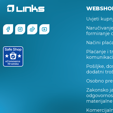
WEBSHO
Uvjeti kupn
Naručivanje
formiranje 
Načini plać
Plaćanje i t
komunikaci
Pošiljke, do
dodatni tro
Osobno pre
Zakonsko j
odgovornos
materijalne
Komercijal