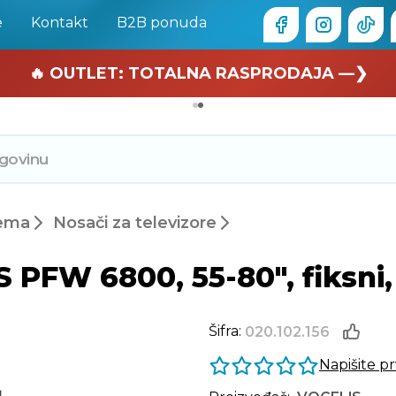
e
Kontakt
B2B ponuda
🏄 Zaslužuješ odmor —❯
🔥 OUTLET: TOTALNA RASPRODAJA —❯
rema
Nosači za televizore
 PFW 6800, 55-80", fiksni,
Šifra:
020.102.156
Napišite p