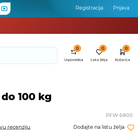
Registracija
Prijava
0
0
0
Usporedba
Lista želja
Košarica
 do 100 kg
PFW 6800
rvu recenziju
Dodajte na listu želja