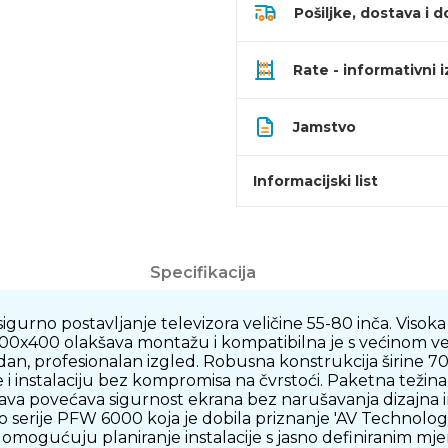
Pošiljke, dostava i d
Rate - informativni 
Jamstvo
Informacijski list
Specifikacija
no postavljanje televizora veličine 55-80 inča. Visoka 
00x400 olakšava montažu i kompatibilna je s većinom ve
an, profesionalan izgled. Robusna konstrukcija širine 7
 i instalaciju bez kompromisa na čvrstoći. Paketna težina
 brava povećava sigurnost ekrana bez narušavanja dizajna 
o serije PFW 6000 koja je dobila priznanje 'AV Technology -
je omogućuju planiranje instalacije s jasno definiranim mj