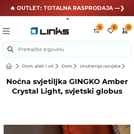
🏄 Zaslužuješ odmor —❯
🔥 OUTLET: TOTALNA RASPRODAJA —❯
0
0
0
Dom, alati i vrt
Dom
Unutarnja rasvjeta
Noćna svjetiljka GINGKO Amber
Crystal Light, svjetski globus