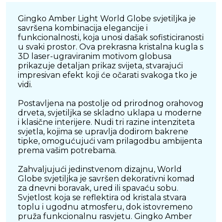
Gingko Amber Light World Globe svjetiljka je
savršena kombinacija elegancije i
funkcionalnosti, koja unosi dašak sofisticiranosti
u svaki prostor. Ova prekrasna kristalna kugla s
3D laser-ugraviranim motivom globusa
prikazuje detaljan prikaz svijeta, stvarajući
impresivan efekt koji će očarati svakoga tko je
vidi.
Postavljena na postolje od prirodnog orahovog
drveta, svjetiljka se skladno uklapa u moderne
i klasične interijere. Nudi tri razine intenziteta
svjetla, kojima se upravlja dodirom bakrene
tipke, omogućujući vam prilagodbu ambijenta
prema vašim potrebama.
Zahvaljujući jedinstvenom dizajnu, World
Globe svjetiljka je savršen dekorativni komad
za dnevni boravak, ured ili spavaću sobu.
Svjetlost koja se reflektira od kristala stvara
toplu i ugodnu atmosferu, dok istovremeno
pruža funkcionalnu rasvjetu. Gingko Amber