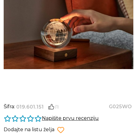
Šifra:
G025WO
019.601.151
(1)
Napišite prvu recenziju
Dodajte na listu želja