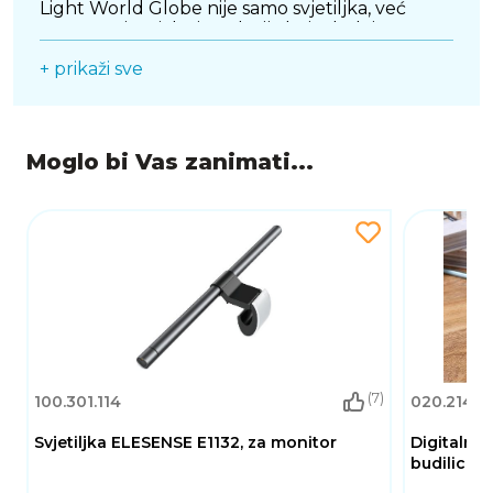
Light World Globe nije samo svjetiljka, već
prava umjetnička instalacija koja dodaje
profinjenost i globalnu perspektivu svakom
+ prikaži sve
kutku vašeg doma.
Moglo bi Vas zanimati...
(7)
100.301.114
020.214.0
Svjetiljka ELESENSE E1132, za monitor
Digitalni 
budilica s