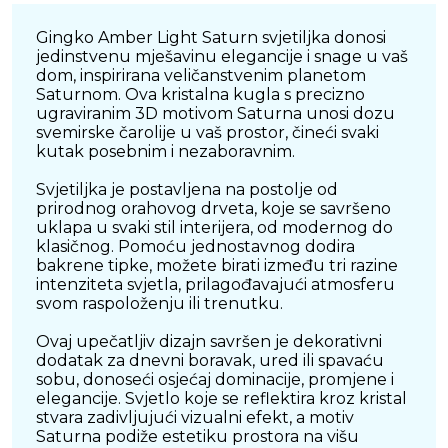
Gingko Amber Light Saturn svjetiljka donosi
jedinstvenu mješavinu elegancije i snage u vaš
dom, inspirirana veličanstvenim planetom
Saturnom. Ova kristalna kugla s precizno
ugraviranim 3D motivom Saturna unosi dozu
svemirske čarolije u vaš prostor, čineći svaki
kutak posebnim i nezaboravnim.
Svjetiljka je postavljena na postolje od
prirodnog orahovog drveta, koje se savršeno
uklapa u svaki stil interijera, od modernog do
klasičnog. Pomoću jednostavnog dodira
bakrene tipke, možete birati između tri razine
intenziteta svjetla, prilagođavajući atmosferu
svom raspoloženju ili trenutku.
Ovaj upečatljiv dizajn savršen je dekorativni
dodatak za dnevni boravak, ured ili spavaću
sobu, donoseći osjećaj dominacije, promjene i
elegancije. Svjetlo koje se reflektira kroz kristal
stvara zadivljujući vizualni efekt, a motiv
Saturna podiže estetiku prostora na višu