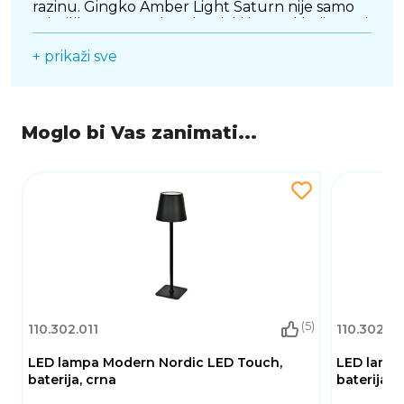
razinu. Gingko Amber Light Saturn nije samo
svjetiljka, već pravi umjetnički komad koji unosi
svemirski duh u vaš dom.
+ prikaži sve
Moglo bi Vas zanimati...
(5)
110.302.011
110.302.01
LED lampa Modern Nordic LED Touch,
LED lampa
baterija, crna
baterija, s