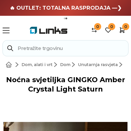
🏄 Zaslužuješ odmor —❯
🔥 OUTLET: TOTALNA RASPRODAJA —❯
0
0
0
Dom, alati i vrt
Dom
Unutarnja rasvjeta
Noćna svjetiljka GINGKO Amber
Crystal Light Saturn