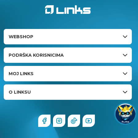
WEBSHOP
PODRŠKA KORISNICIMA
MOJ LINKS
O LINKSU