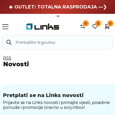
🏄 Zaslužuješ odmor —❯
🔥 OUTLET: TOTALNA RASPRODAJA —❯
0
0
0
RSS
Novosti
Pretplati se na Links novosti
Prijavite se na Links novosti i primajte vijesti, posebne
ponude i promocije izravno u svoj inbox!