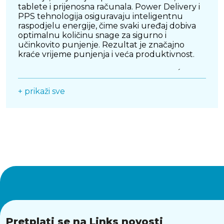
tablete i prijenosna računala. Power Delivery i
PPS tehnologija osiguravaju inteligentnu
raspodjelu energije, čime svaki uređaj dobiva
optimalnu količinu snage za sigurno i
učinkovito punjenje. Rezultat je značajno
kraće vrijeme punjenja i veća produktivnost.
NAPREDNA GAN TEHNOLOGIJA ZA VEĆU
UČINKOVITOST
+ prikaži sve
Integrirana GaN tehnologija omogućuje veću
energetsku učinkovitost uz manje zagrijavanje
tijekom rada. Zahvaljujući ovoj modernoj
tehnologiji, uređaj zadržava visoke
performanse uz kompaktan dizajn, što ga čini
idealnim za svakodnevnu upotrebu. Osim
toga, osigurava pouzdan i dugotrajan rad bez
kompromisa u sigurnosti.
VIŠE PRIKLJUČAKA ZA MAKSIMALNU
FLEKSIBILNOST
Opremljena s više izlaza, uključujući USB-C i
USB-A priključke, omogućuje istovremeno
punjenje više uređaja na jednom mjestu. Bez
Pretplati se na Links novosti