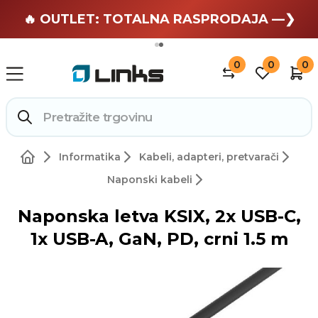
🏄 Zaslužuješ odmor —❯
🔥 OUTLET: TOTALNA RASPRODAJA —❯
0
0
0
Informatika
Kabeli, adapteri, pretvarači
Naponski kabeli
Naponska letva KSIX, 2x USB-C,
1x USB-A, GaN, PD, crni 1.5 m