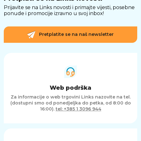
obzira koristite li mobilne uređaje, dodatnu
opremu ili prijenosno računalo, ova letva pruža
Prijavite se na Links novosti i primajte vijesti, posebne
stabilno i učinkovito napajanje za sve vaše
ponude i promocije izravno u svoj inbox!
potrebe.
PRAKTIČAN DIZAJN S INTEGRIRANIM
Pretplatite se na naš newsletter
KABELOM
Ugrađeni kabel duljine 1,5 metara omogućuje
veću fleksibilnost prilikom postavljanja, dok
LED indikator pruža jasan prikaz statusa
napajanja. Ovakav dizajn dodatno olakšava
svakodnevno korištenje i doprinosi boljoj
organizaciji prostora.
SAŽETAK
Web podrška
Ova produžna letva predstavlja savršenu
kombinaciju snage, tehnologije i praktičnosti.
Za informacije o web trgovini Links nazovite na tel.
GaN tehnologija, brzo punjenje do 65 W, više
(dostupni smo od ponedjeljka do petka, od 8:00 do
priključaka i pametan dizajn čine je idealnim
16:00).
tel: +385 1 3096 944
rješenjem za korisnike koji žele učinkovito i
pouzdano napajanje više uređaja istovremeno.