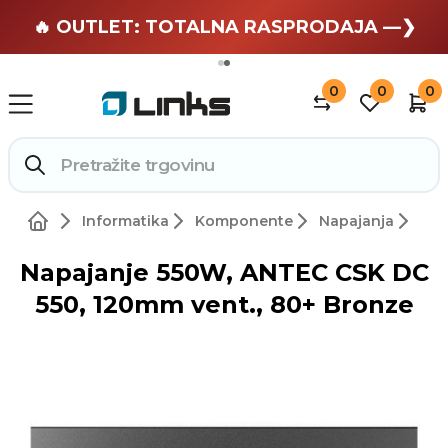
🏄 Zaslužuješ odmor —❯
🔥 OUTLET: TOTALNA RASPRODAJA —❯
0
0
0
Informatika
Komponente
Napajanja
Napajanje 550W, ANTEC CSK DC
550, 120mm vent., 80+ Bronze