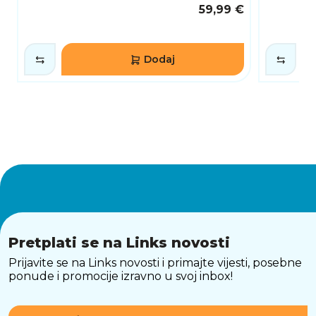
konfiguracije, multimedijske sustave i kućna
59,99 €
računala koja zahtijevaju miran i učinkovit rad.
Dodaj
Pretplati se na Links novosti
Prijavite se na Links novosti i primajte vijesti, posebne
ponude i promocije izravno u svoj inbox!