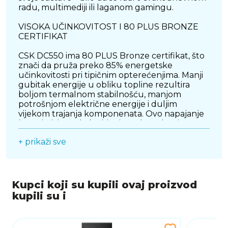
radu, multimediji ili laganom gamingu.
VISOKA UČINKOVITOST I 80 PLUS BRONZE
CERTIFIKAT
CSK DC550 ima 80 PLUS Bronze certifikat, što
znači da pruža preko 85% energetske
učinkovitosti pri tipičnim opterećenjima. Manji
gubitak energije u obliku topline rezultira
boljom termalnom stabilnošću, manjom
potrošnjom električne energije i duljim
vijekom trajanja komponenata. Ovo napajanje
je optimizirano kako bi osiguralo stalnu i
pouzdanu isporuku energije, čak i tijekom
+ prikaži sve
višesatnog rada.
STABILNA I TIHA RADA
Opremljeno tihim 120 mm ventilatorom s
Kupci koji su kupili ovaj proizvod
automatskom regulacijom brzine, Antec CSK
kupili su i
DC550 osigurava optimalno hlađenje bez
nepotrebne buke. Ventilator se automatski
prilagođava radnoj temperaturi napajanja,