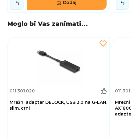
Dodaj
Moglo bi Vas zanimati...
011.301.020
011.301.0
Mrežni adapter DELOCK, USB 3.0 na G-LAN,
Mrežni ad
slim, crni
AX1800, H
adapter, 