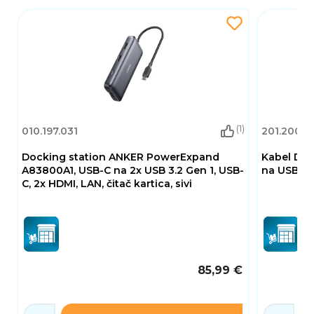
Duljina kabela bez konektora: cca 9 cm
Dimenzije (DxŠxV): cca 59 x 23 x 10 mm
Zahtjevi sustava
Windows 10/10-64/11
Računalno ili prijenosno računalo s besplatnim
USB Type-C™ ili Thunderbolt™ 3 priključkom
sadržaj paketa
(1)
010.197.031
USB Type-C™ Gigabit LAN adapter
201.200.4
priručnik za rad
Docking station ANKER PowerExpand
Kabel DEL
A83800A1, USB-C na 2x USB 3.2 Gen 1, USB-
na USB-C 
C, 2x HDMI, LAN, čitač kartica, sivi
85,99 €