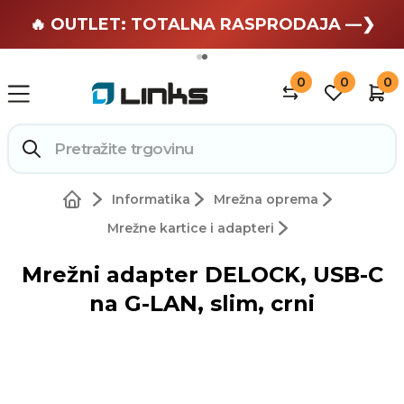
🏄 Zaslužuješ odmor —❯
🔥 OUTLET: TOTALNA RASPRODAJA —❯
0
0
0
Informatika
Mrežna oprema
Mrežne kartice i adapteri
Mrežni adapter DELOCK, USB-C
na G-LAN, slim, crni