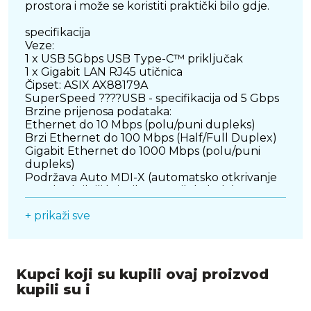
prostora i može se koristiti praktički bilo gdje.
specifikacija
Veze:
1 x USB 5Gbps USB Type-C™ priključak
1 x Gigabit LAN RJ45 utičnica
Čipset: ASIX AX88179A
SuperSpeed ????USB - specifikacija od 5 Gbps
Brzine prijenosa podataka:
Ethernet do 10 Mbps (polu/puni dupleks)
Brzi Ethernet do 100 Mbps (Half/Full Duplex)
Gigabit Ethernet do 1000 Mbps (polu/puni
dupleks)
Podržava Auto MDI-X (automatsko otkrivanje
standardnih ili križnih mrežnih kabela)
Podržava IEEE 802.1Q virtualni LAN (VLAN)
+ prikaži sve
Podržava IEEE 802.3az (Energetski učinkovit
Ethernet)
Podržava full duplex s IEEE 802.3x kontrolom
protoka i half duplex rad s protutlakom
Podržava 4k jumbo okvire
Kupci koji su kupili ovaj proizvod
LED indikator za vezu i aktivnost
kupili su i
napajanje USB sabirnice
Crna boja