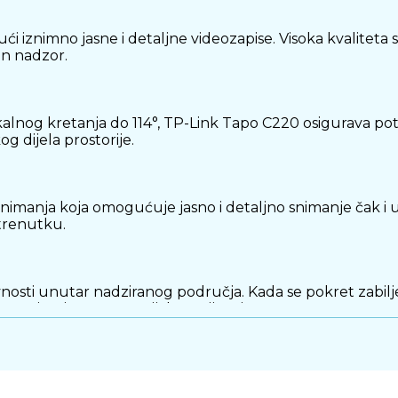
 iznimno jasne i detaljne videozapise. Visoka kvaliteta s
an nadzor.
kalnog kretanja do 114°, TP-Link Tapo C220 osigurava pot
g dijela prostorije.
anja koja omogućuje jasno i detaljno snimanje čak i u 
trenutku.
osti unutar nadziranog područja. Kada se pokret zabilje
agiranje na potencijalne prijetnje.
ju, što omogućuje korisnicima interakciju s osobama u
ima ili kućnim ljubimcima.