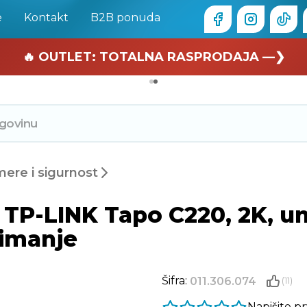
e
Kontakt
B2B ponuda
🏄 Zaslužuješ odmor —❯
🔥 OUTLET: TOTALNA RASPRODAJA —❯
re i sigurnost
P-LINK Tapo C220, 2K, unut
nimanje
Šifra:
011.306.074
(11)
Napišite p