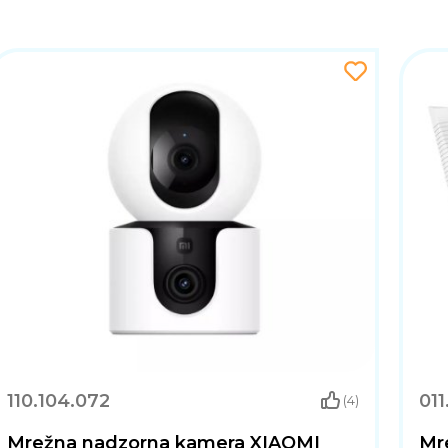
110.104.072
011
(4)
Mrežna nadzorna kamera XIAOMI
Mr