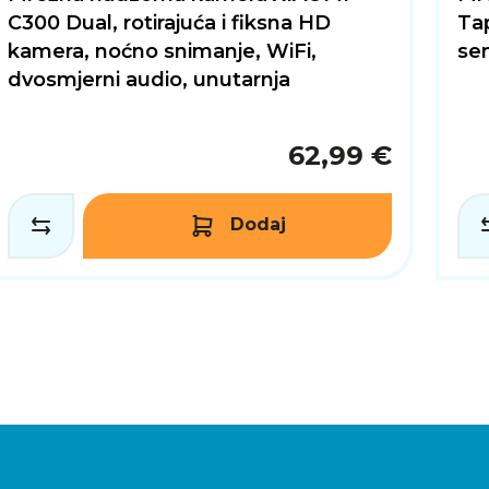
C300 Dual, rotirajuća i fiksna HD
Tap
kamera, noćno snimanje, WiFi,
se
dvosmjerni audio, unutarnja
62,99 €
Dodaj