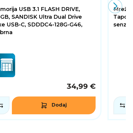
morija USB 3.1 FLASH DRIVE,
Mrežna
8GB, SANDISK Ultra Dual Drive
Tapo C
xe USB-C, SDDDC4-128G-G46,
senzor
ebrna
34,99 €
Dodaj