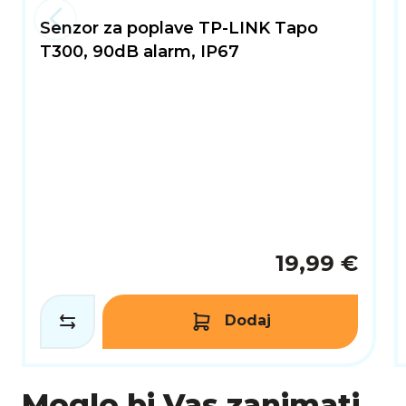
Senzor za poplave TP-LINK Tapo
T300, 90dB alarm, IP67
19,99 €
Dodaj
Moglo bi Vas zanimati...