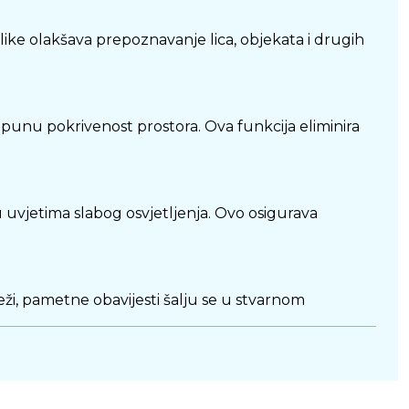
like olakšava prepoznavanje lica, objekata i drugih
punu pokrivenost prostora. Ova funkcija eliminira
uvjetima slabog osvjetljenja. Ovo osigurava
ži, pametne obavijesti šalju se u stvarnom
nutar nadziranog prostora. Ova značajka posebno