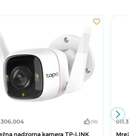
.306.004
011.30
(56)
ežna nadzorna kamera TP-LINK
Mrežna