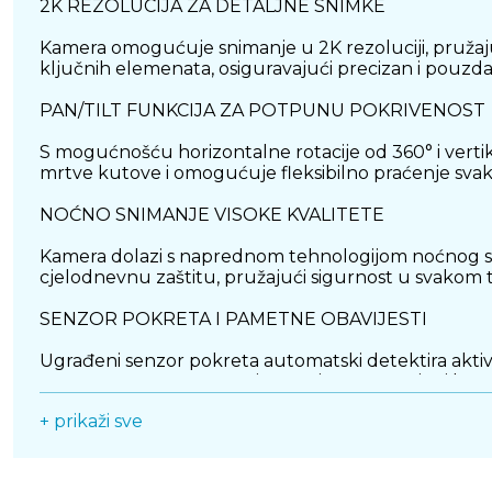
2K REZOLUCIJA ZA DETALJNE SNIMKE
Kamera omogućuje snimanje u 2K rezoluciji, pružajući
ključnih elemenata, osiguravajući precizan i pouzd
PAN/TILT FUNKCIJA ZA POTPUNU POKRIVENOST
S mogućnošću horizontalne rotacije od 360° i verti
mrtve kutove i omogućuje fleksibilno praćenje svako
NOĆNO SNIMANJE VISOKE KVALITETE
Kamera dolazi s naprednom tehnologijom noćnog snim
cjelodnevnu zaštitu, pružajući sigurnost u svakom 
SENZOR POKRETA I PAMETNE OBAVIJESTI
Ugrađeni senzor pokreta automatski detektira aktivn
vremenu na vaš pametni uređaj, omogućujući brzo re
+ prikaži sve
DVOSMJERNA KOMUNIKACIJA
TP-Link Tapo C220 podržava dvosmjernu komunikaci
je korisna za komunikaciju s članovima obitelji, gost