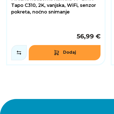
Tapo C310, 2K, vanjska, WiFi, senzor
pokreta, noćno snimanje
56,99 €
Dodaj