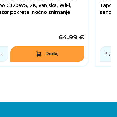
o C320WS, 2K, vanjska, WiFi,
Tapo C5
nzor pokreta, noćno snimanje
senzor
64,99 €
Dodaj