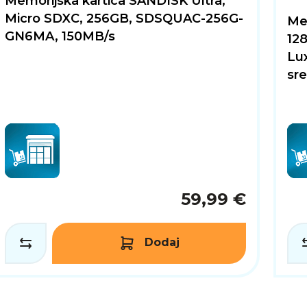
Memorijska kartica SANDISK Ultra,
Micro SDXC, 256GB, SDSQUAC-256G-
Me
GN6MA, 150MB/s
12
Lu
sr
59,99 €
Dodaj