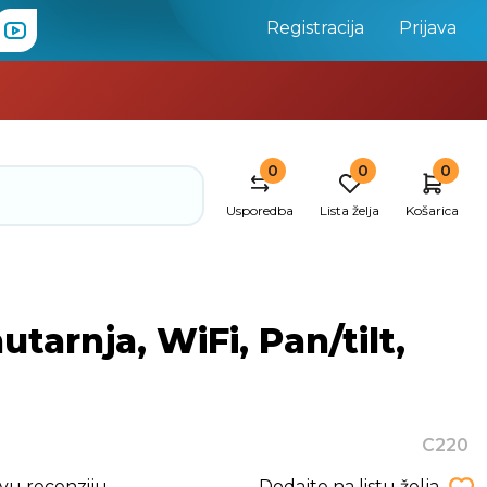
Registracija
Prijava
0
0
0
Usporedba
Lista želja
Košarica
arnja, WiFi, Pan/tilt,
C220
rvu recenziju
Dodajte na listu želja