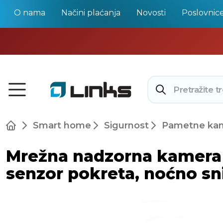
O nama
Načini plaćanja
Novosti
Poslovnic
Smart home
Sigurnost
Pametne kame
Mrežna nadzorna kamera T
senzor pokreta, noćno s