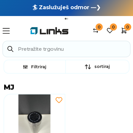
🏄 Zaslužuješ odmor —❯
🔥 OUTLET: TOTALNA RASPRODAJA —❯
0
0
0
sortiraj
Filtriraj
MJ