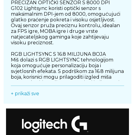
PRECIZAN OPTIČKI SENZOR S 8000 DPI
G102 Lightsync koristi optički senzor s
maksimalnim DPI-jem od 8000, omogućujući
glatko praćenje pokreta i visoku osjetljivost.
Ovaj senzor pruža preciznu kontrolu, idealan
za FPS igre, MOBA igre i druge vrste
natjecateljskog gaminga koje zahtijevaju
visoku preciznost.
RGB LIGHTSYNC S 16.8 MILIJUNA BOJA
Miš dolazi s RGB LIGHTSYNC tehnologijom
koja omogućuje personalizaciju boja i
svjetlosnih efekata. S podrškom za 16.8 milijuna
boja, korisnici mogu prilagoditi izgled miša
prema vlastitim željama, stvarajući jedinstveni
vizualni dojam koji se usklađuje s njihovim
+ prikaži sve
gaming okruženjem.
6 PROGRAMIRANIH TIPKI ZA POVEĆANJE
FUNKCIONALNOSTI
G102 Lightsync nudi 6 programirljivih tipki koje
omogućuju personalizaciju za različite
komande i makronaredbe. Ovo omogućava
brže izvođenje radnji u igrama, čime se