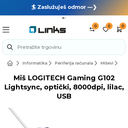
🏄 Zaslužuješ odmor —❯
🔥 OUTLET: TOTALNA RASPRODAJA —❯
0
0
0
Informatika
Periferija računala
Miševi
Miš LOGITECH Gaming G102
Lightsync, optički, 8000dpi, lilac,
USB