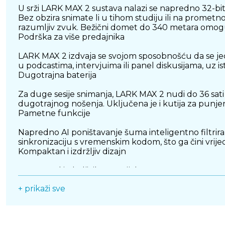
U srži LARK MAX 2 sustava nalazi se napredno 32-bitn
Bez obzira snimate li u tihom studiju ili na prometno
razumljiv zvuk. Bežični domet do 340 metara omog
Podrška za više predajnika
LARK MAX 2 izdvaja se svojom sposobnošću da se jeda
u podcastima, intervjuima ili panel diskusijama, uz 
Dugotrajna baterija
Za duge sesije snimanja, LARK MAX 2 nudi do 36 sat
dugotrajnog nošenja. Uključena je i kutija za punje
Pametne funkcije
Napredno AI poništavanje šuma inteligentno filtri
sinkronizaciju s vremenskim kodom, što ga čini vrijed
Kompaktan i izdržljiv dizajn
Izrađen od izdržljivih materijala s nano-premazom
dizajnu, ostaje diskretan tijekom snimanja, omoguć
+ prikaži sve
Zaključak
Hollyland LARK MAX 2 predstavlja svestran i moćan b
naprednih mogućnosti, jednostavnog korištenja i vrh