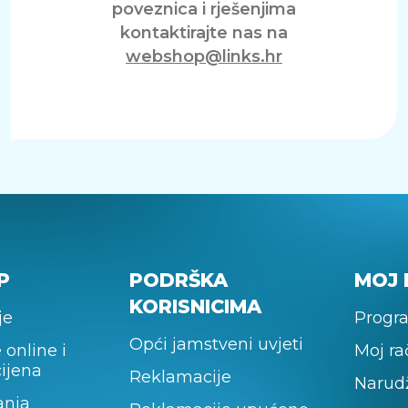
poveznica i rješenjima
kontaktirajte nas na
webshop@links.hr
P
PODRŠKA
MOJ 
KORISNICIMA
je
Progra
Opći jamstveni uvjeti
 online i
Moj r
cijena
Reklamacije
Narud
anja