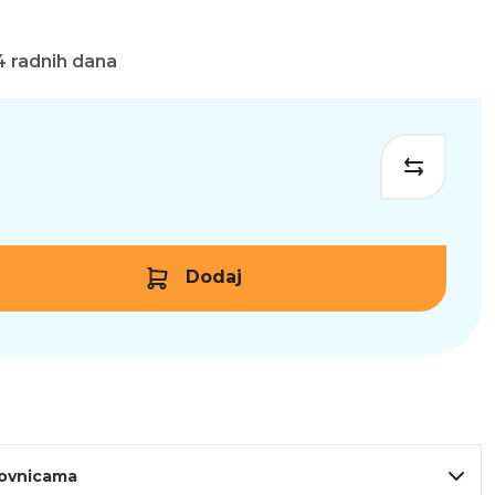
4 radnih dana
Dodaj
lovnicama