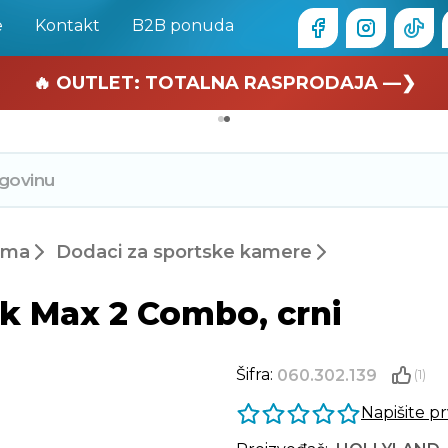
e
Kontakt
B2B ponuda
🏄 Zaslužuješ odmor —❯
🔥 OUTLET: TOTALNA RASPRODAJA —❯
ema
Dodaci za sportske kamere
 Max 2 Combo, crni
Šifra:
060.302.139
(1)
Napišite p