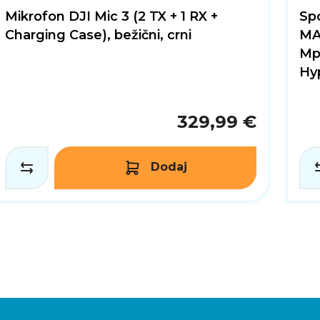
Mikrofon DJI Mic 3 (2 TX + 1 RX +
Sp
Charging Case), bežični, crni
MA
Mpi
Hy
329,99 €
Dodaj