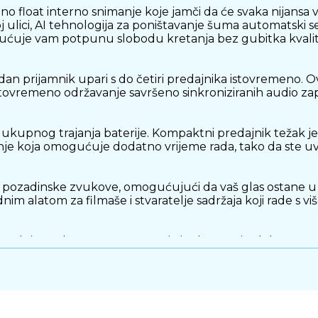
o float interno snimanje koje jamči da će svaka nijansa 
j ulici, AI tehnologija za poništavanje šuma automatski se
ućuje vam potpunu slobodu kretanja bez gubitka kvalit
n prijamnik upari s do četiri predajnika istovremeno. O
istovremeno održavanje savršeno sinkroniziranih audio zap
i ukupnog trajanja baterije. Kompaktni predajnik težak j
nje koja omogućuje dodatno vrijeme rada, tako da ste uv
ra pozadinske zvukove, omogućujući da vaš glas ostane 
nim alatom za filmaše i stvaratelje sadržaja koji rade s vi
 ugodnim za kožu, LARK MAX 2 je i robustan i udoban za
ujući vam da se u potpunosti posvetite svom sadržaju.
ežični mikrofonski sustav koji savršeno odgovara zahtje
unske kvalitete zvuka čini ga izvrsnim izborom za svakog