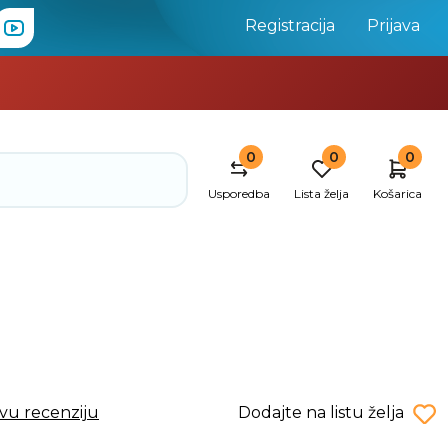
Registracija
Prijava
0
0
0
Usporedba
Lista želja
Košarica
rvu recenziju
Dodajte na listu želja