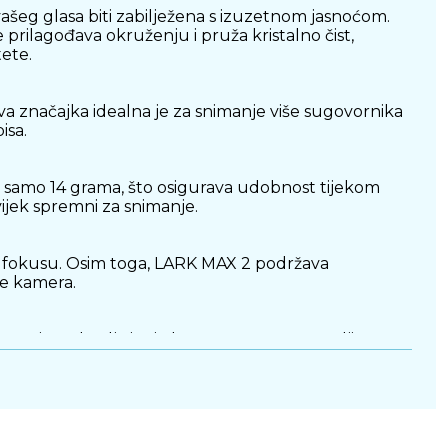
vašeg glasa biti zabilježena s izuzetnom jasnoćom.
 prilagođava okruženju i pruža kristalno čist,
ete.
va značajka idealna je za snimanje više sugovornika
isa.
e samo 14 grama, što osigurava udobnost tijekom
ijek spremni za snimanje.
u fokusu. Osim toga, LARK MAX 2 podržava
še kamera.
 nošenje. Zahvaljujući elegantnom, nenametljivom
vima suvremenih stvaratelja sadržaja. Spoj
a tko želi unaprijediti svoje audio snimke na