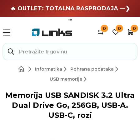
🏄 Zaslužuješ odmor —❯
🔥 OUTLET: TOTALNA RASPRODAJA —❯
0
0
0
Informatika
Pohrana podataka
USB memorije
Memorija USB SANDISK 3.2 Ultra
Dual Drive Go, 256GB, USB-A.
USB-C, rozi