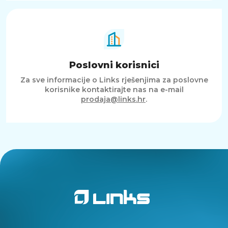
GB predstavlja moderno i praktično rješenje za
pohranu i prijenos podataka između različitih
uređaja. Kombinacija USB Type-C i USB Type-A
priključaka omogućuje široku kompatibilnost,
dok brzina čitanja do 400 MB/s osigurava brzo i
učinkovito rukovanje datotekama. Veliki
Poslovni korisnici
kapacitet od 256 GB, kompaktan dizajn i
jednostavno upravljanje sadržajem čine ga
Za sve informacije o Links rješenjima za poslovne
izvrsnim izborom za svakodnevnu upotrebu
korisnike kontaktirajte nas na e-mail
kod kuće, na poslu ili tijekom putovanja.
prodaja@links.hr
.