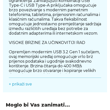
ograničenja. Zahvaljujući kombinaciji USB
Type-C i USB Type-A priključaka omogućuje
brzo povezivanje s modernim pametnim
telefonima, tabletima, prijenosnim računalima i
klasičnim računalima. Takva fleksibilnost
omogućuje jednostavno premještanje sadržaja
između različitih uređaja bez potrebe za
dodatnim adapterima ili internetskom vezom.
VISOKE BRZINE ZA UČINKOVITIJI RAD
Opremljen modernim USB 3.2 Gen 1 sučeljem,
ovaj memorijski uređaj omogućuje vrlo brz
prijenos podataka i ugodnije svakodnevno
korištenje. Brzina čitanja do 400 MB/s
omogućuje brzo otvaranje i kopiranje velikih
datoteka, što ga čini izvrsnim izborom za
korisnike koji rade s fotografijama visoke
+ prikaži sve
rezolucije, videozapisima, prezentacijama i
drugim zahtjevnijim sadržajima. Manje čekanja
tijekom prijenosa znači veću produktivnost i
učinkovitije obavljanje svakodnevnih zadataka.
Moglo bi Vas zanimati...
VELIKI KAPACITET ZA SVE VAŽNE DATOTEKE