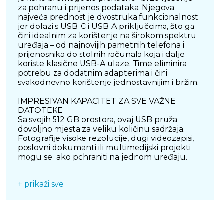
za pohranu i prijenos podataka. Njegova
najveća prednost je dvostruka funkcionalnost
jer dolazi s USB-C i USB-A priključcima, što ga
čini idealnim za korištenje na širokom spektru
uređaja – od najnovijih pametnih telefona i
prijenosnika do stolnih računala koja i dalje
koriste klasične USB-A ulaze. Time eliminira
potrebu za dodatnim adapterima i čini
svakodnevno korištenje jednostavnijim i bržim.
IMPRESIVAN KAPACITET ZA SVE VAŽNE
DATOTEKE
Sa svojih 512 GB prostora, ovaj USB pruža
dovoljno mjesta za veliku količinu sadržaja.
Fotografije visoke rezolucije, dugi videozapisi,
poslovni dokumenti ili multimedijski projekti
mogu se lako pohraniti na jednom uređaju.
Veliki kapacitet znači da uvijek imate dovoljno
prostora pri ruci, bilo da ga koristite za osobne
+ prikaži sve
potrebe ili za poslovne zadatke.
BRZ PRIJENOS PODATAKA
Podržava brzine čitanja do 400 MB/s, što