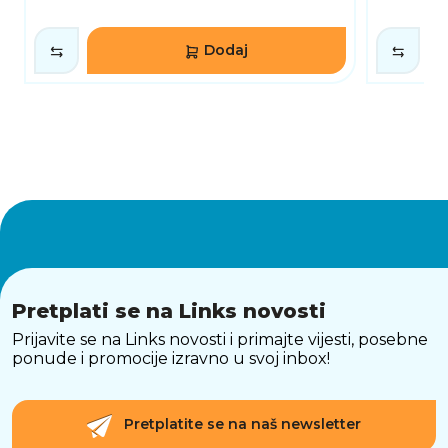
SAŽETAK
SanDisk Ultra Dual Drive Go 512 GB predstavlja
savršen spoj kapaciteta, brzine i praktičnosti. S
Dodaj
dvostrukim priključcima, brzim prijenosom
podataka i velikim prostorom za pohranu, ovaj
uređaj je idealan za svakodnevne korisnike,
studente, profesionalce i sve koji traže
pouzdano rješenje za siguran prijenos i
pohranu svojih podataka.
Pretplati se na Links novosti
Prijavite se na Links novosti i primajte vijesti, posebne
ponude i promocije izravno u svoj inbox!
Pretplatite se na naš newsletter