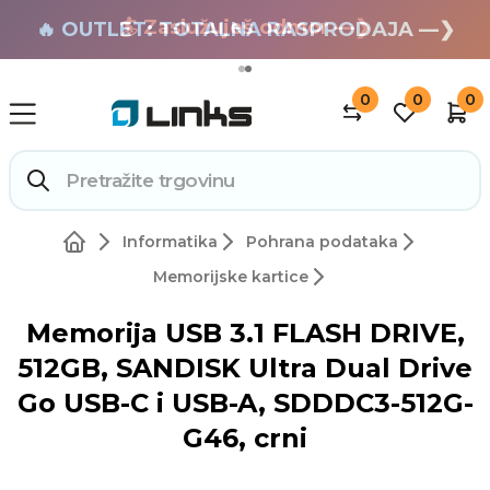
🏄 Zaslužuješ odmor —❯
🔥 OUTLET: TOTALNA RASPRODAJA —❯
0
0
0
Informatika
Pohrana podataka
Memorijske kartice
Memorija USB 3.1 FLASH DRIVE,
512GB, SANDISK Ultra Dual Drive
Go USB-C i USB-A, SDDDC3-512G-
G46, crni