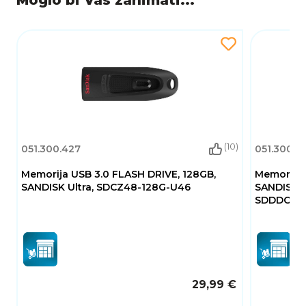
(10)
051.300.427
051.300.4
Memorija USB 3.0 FLASH DRIVE, 128GB,
Memorija 
SANDISK Ultra, SDCZ48-128G-U46
SANDISK U
SDDDC2-
29,99 €