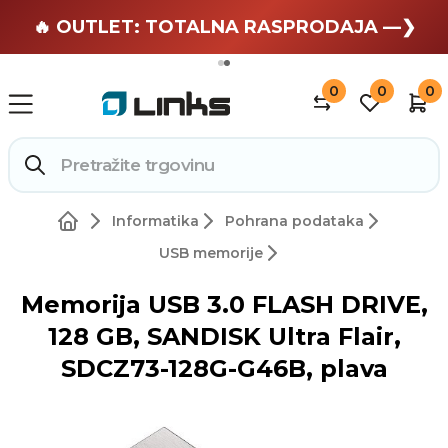
🏄 Zaslužuješ odmor —❯
🔥 OUTLET: TOTALNA RASPRODAJA —❯
0
0
0
Informatika
Pohrana podataka
USB memorije
Memorija USB 3.0 FLASH DRIVE,
128 GB, SANDISK Ultra Flair,
SDCZ73-128G-G46B, plava