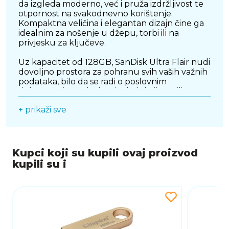
da izgleda moderno, već i pruža izdržljivost te
otpornost na svakodnevno korištenje.
Kompaktna veličina i elegantan dizajn čine ga
idealnim za nošenje u džepu, torbi ili na
privjesku za ključeve.
Uz kapacitet od 128GB, SanDisk Ultra Flair nudi
dovoljno prostora za pohranu svih vaših važnih
podataka, bilo da se radi o poslovnim
dokumentima, glazbenim kolekcijama ili
multimedijskim datotekama. Dodatna
+ prikaži sve
sigurnosna opcija dolazi u obliku SanDisk
SecureAccess softvera, koji omogućuje zaštitu
privatnih podataka enkripcijom i lozinkom.
Kompatibilan je s Windows i macOS
Kupci koji su kupili ovaj proizvod
operativnim sustavima, a zahvaljujući USB 3.0
kupili su i
kompatibilnosti, može raditi i na starijim
uređajima s USB 2.0 priključcima.
Ako tražite pouzdan i brz USB stick s
modernim dizajnom, SanDisk Ultra Flair 128GB
je izvrstan izbor za svakodnevnu upotrebu.