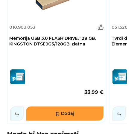
010.903.053
051.520.3
Memorija USB 3.0 FLASH DRIVE, 128 GB,
Tvrdi dis
KINGSTON DTSE9G3/128GB, zlatna
Elements P
33,99 €
Dodaj
Moglo bi Vas zanimati...