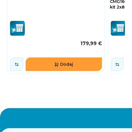
CMG16GX4
kit 2x8GB
179,99 €
Dodaj