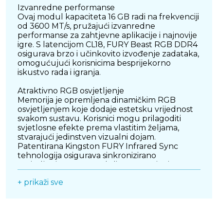
Izvanredne performanse
Ovaj modul kapaciteta 16 GB radi na frekvenciji
od 3600 MT/s, pružajući izvanredne
performanse za zahtjevne aplikacije i najnovije
igre. S latencijom CL18, FURY Beast RGB DDR4
osigurava brzo i učinkovito izvođenje zadataka,
omogućujući korisnicima besprijekorno
iskustvo rada i igranja.
Atraktivno RGB osvjetljenje
Memorija je opremljena dinamičkim RGB
osvjetljenjem koje dodaje estetsku vrijednost
svakom sustavu. Korisnici mogu prilagoditi
svjetlosne efekte prema vlastitim željama,
stvarajući jedinstven vizualni dojam.
Patentirana Kingston FURY Infrared Sync
tehnologija osigurava sinkronizirano
osvjetljenje među modulima, pružajući
kohezivan i atraktivan izgled.
+ prikaži sve
Intel XMP podrška
Memorija podržava Intel Extreme Memory
Profile (XMP) 2.0, što omogućuje jednostavno