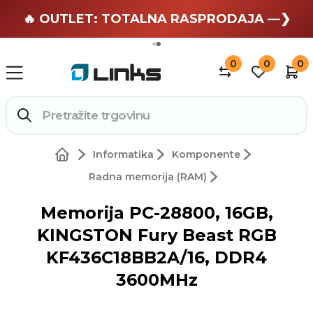
🏄 Zaslužuješ odmor —❯
🔥 OUTLET: TOTALNA RASPRODAJA —❯
0
0
0
Informatika
Komponente
Radna memorija (RAM)
Memorija PC-28800, 16GB,
KINGSTON Fury Beast RGB
KF436C18BB2A/16, DDR4
3600MHz