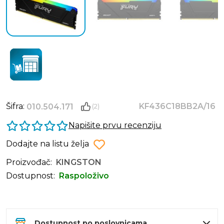
Šifra:
KF436C18BB2A/16
010.504.171
(2)
Napišite prvu recenziju
Dodajte na listu želja
Proizvođač:
KINGSTON
Dostupnost:
Raspoloživo
Dostupnost po poslovnicama