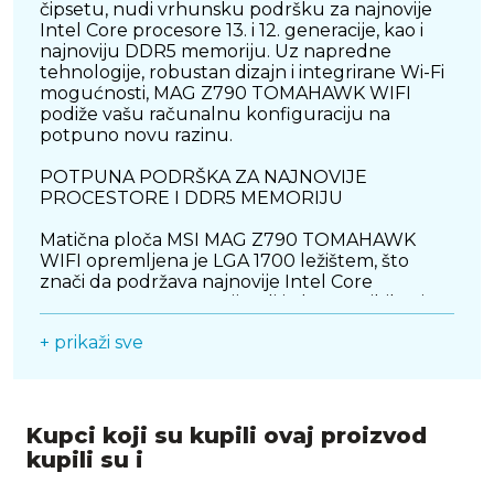
čipsetu, nudi vrhunsku podršku za najnovije
Intel Core procesore 13. i 12. generacije, kao i
najnoviju DDR5 memoriju. Uz napredne
tehnologije, robustan dizajn i integrirane Wi-Fi
mogućnosti, MAG Z790 TOMAHAWK WIFI
podiže vašu računalnu konfiguraciju na
potpuno novu razinu.
POTPUNA PODRŠKA ZA NAJNOVIJE
PROCESTORE I DDR5 MEMORIJU
Matična ploča MSI MAG Z790 TOMAHAWK
WIFI opremljena je LGA 1700 ležištem, što
znači da podržava najnovije Intel Core
procesore 13. generacije, ali je kompatibilna i sa
procesorima 12. generacije. Ovo omogućuje
+ prikaži sve
korisnicima prilagodljivost i fleksibilnost
prilikom sastavljanja konfiguracije.
Osim toga, MAG Z790 TOMAHAWK koristi
najnoviju DDR5 tehnologiju memorije,
Kupci koji su kupili ovaj proizvod
omogućujući postizanje većih brzina i bolje
kupili su i
stabilnosti u radu. Podržava do 128 GB RAM-a
kroz četiri DIMM utora, pružajući dovoljno