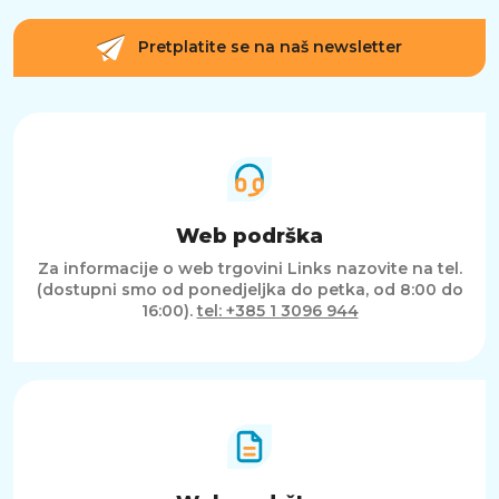
omogućuje izuzetno brzu pohranu podataka,
što znači kraće vrijeme učitavanja igara i
aplikacija, kao i ubrzane procese prijenosa
Pretplatite se na naš newsletter
velikih datoteka.
OPTIMIZIRANO ZA GAMERE I NAPREDNE
KORISNIKE
MSI MAG Z790 TOMAHAWK WIFI nudi
napredne alate za prilagodbu i optimizaciju
sustava. BIOS dolazi s intuitivnim sučeljem koje
Web podrška
olakšava podešavanje performansi sustava.
MSI-jev softver poput MSI Center dodatno
Za informacije o web trgovini Links nazovite na tel.
pomaže korisnicima da jednostavno
(dostupni smo od ponedjeljka do petka, od 8:00 do
nadgledaju i upravljaju radom svog sustava,
16:00).
tel: +385 1 3096 944
uključujući hlađenje, napajanje i mrežne
postavke.
Za gamere, MSI Game Boost značajka
omogućuje automatski overclocking sustava
jednim klikom, pružajući dodatnu snagu u
trenucima kada je to najpotrebnije. Audio
Boost tehnologija, s integriranim
visokokvalitetnim komponentama, osigurava