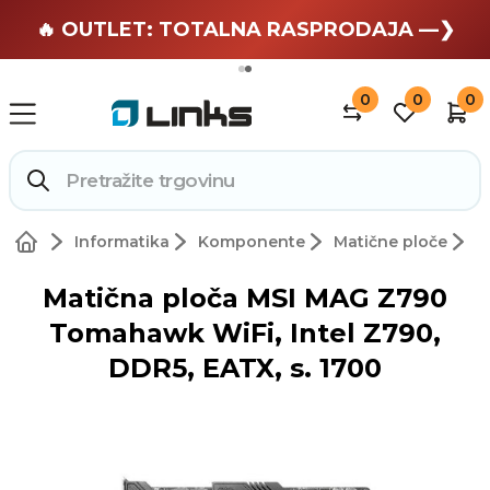
🏄 Zaslužuješ odmor —❯
🔥 OUTLET: TOTALNA RASPRODAJA —❯
0
0
0
Informatika
Komponente
Matične ploče
Matična ploča MSI MAG Z790
Tomahawk WiFi, Intel Z790,
DDR5, EATX, s. 1700