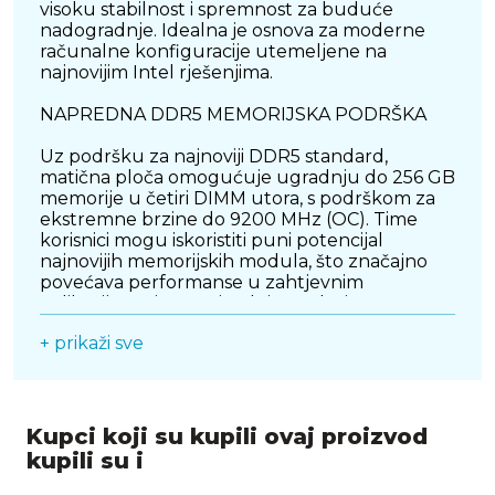
visoku stabilnost i spremnost za buduće
nadogradnje. Idealna je osnova za moderne
računalne konfiguracije utemeljene na
najnovijim Intel rješenjima.
NAPREDNA DDR5 MEMORIJSKA PODRŠKA
Uz podršku za najnoviji DDR5 standard,
matična ploča omogućuje ugradnju do 256 GB
memorije u četiri DIMM utora, s podrškom za
ekstremne brzine do 9200 MHz (OC). Time
korisnici mogu iskoristiti puni potencijal
najnovijih memorijskih modula, što značajno
povećava performanse u zahtjevnim
aplikacijama, igrama i radnim zadacima poput
renderiranja i video montaže.
+ prikaži sve
SNAŽNO VRM NAPAJANJE I INTELIGENTNA
OPTIMIZACIJA
Z890 AORUS ELITE WIFI7 ICE koristi Digital
Kupci koji su kupili ovaj proizvod
Twin VRM dizajn s 16+1+2 faza napajanja i 80A
kupili su i
Smart Power Stage komponentama. Takva
arhitektura omogućuje stabilno napajanje i