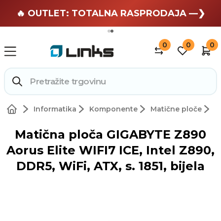
🏄 Zaslužuješ odmor —❯
🔥 OUTLET: TOTALNA RASPRODAJA —❯
0
0
0
Informatika
Komponente
Matične ploče
Matična ploča GIGABYTE Z890
Aorus Elite WIFI7 ICE, Intel Z890,
DDR5, WiFi, ATX, s. 1851, bijela