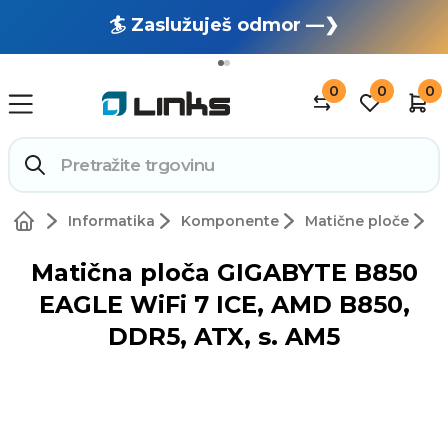
🏄 Zaslužuješ odmor —❯
🔥 OUTLET: TOTALNA RASPRODAJA —❯
0
0
0
Informatika
Komponente
Matične ploče
Matična ploča GIGABYTE B850
EAGLE WiFi 7 ICE, AMD B850,
DDR5, ATX, s. AM5