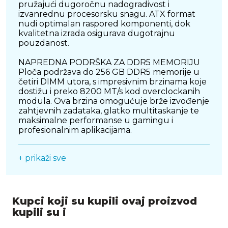
pružajući dugoročnu nadogradivost i
izvanrednu procesorsku snagu. ATX format
nudi optimalan raspored komponenti, dok
kvalitetna izrada osigurava dugotrajnu
pouzdanost.
NAPREDNA PODRŠKA ZA DDR5 MEMORIJU
Ploča podržava do 256 GB DDR5 memorije u
četiri DIMM utora, s impresivnim brzinama koje
dostižu i preko 8200 MT/s kod overclockanih
modula. Ova brzina omogućuje brže izvođenje
zahtjevnih zadataka, glatko multitaskanje te
maksimalne performanse u gamingu i
profesionalnim aplikacijama.
IZVANREDNE MOGUĆNOSTI POHRANE
+ prikaži sve
Uz jedan PCIe 5.0 M.2 utor i dva PCIe 4.0 M.2
utora, Gigabyte B850 EAGLE WiFi 7 ICE
spremna je za najnovije NVMe SSD-ove,
osiguravajući nevjerojatne brzine prijenosa
podataka. Četiri SATA priključka pružaju
Kupci koji su kupili ovaj proizvod
dodatne mogućnosti pohrane, a podrška za
kupili su i
RAID konfiguracije omogućuje optimalan
balans između brzine i sigurnosti podataka.