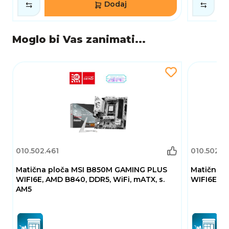
Dodaj
Moglo bi Vas zanimati...
010.502.461
010.502.4
Matična ploča MSI B850M GAMING PLUS
Matična 
WIFI6E, AMD B840, DDR5, WiFi, mATX, s.
WIFI6E, A
AM5