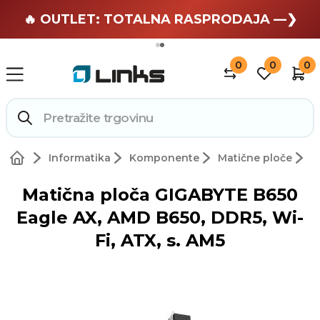
🏄 Zaslužuješ odmor —❯
🔥 OUTLET: TOTALNA RASPRODAJA —❯
0
0
0
Informatika
Komponente
Matične ploče
Matična ploča GIGABYTE B650
Eagle AX, AMD B650, DDR5, Wi-
Fi, ATX, s. AM5