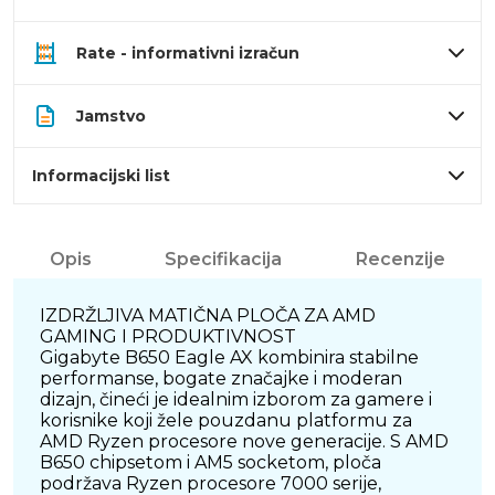
Rate - informativni izračun
Jamstvo
Informacijski list
Opis
Specifikacija
Recenzije
IZDRŽLJIVA MATIČNA PLOČA ZA AMD
GAMING I PRODUKTIVNOST
Gigabyte B650 Eagle AX kombinira stabilne
performanse, bogate značajke i moderan
dizajn, čineći je idealnim izborom za gamere i
korisnike koji žele pouzdanu platformu za
AMD Ryzen procesore nove generacije. S AMD
B650 chipsetom i AM5 socketom, ploča
podržava Ryzen procesore 7000 serije,