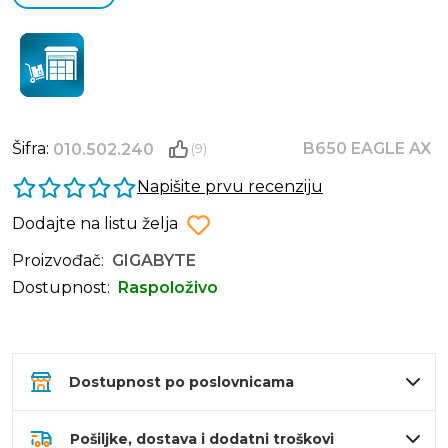
Šifra:
B650 EAGLE AX
010.502.240
(9)
Napišite prvu recenziju
Dodajte na listu želja
Proizvođač:
GIGABYTE
Dostupnost:
Raspoloživo
Dostupnost po poslovnicama
Pošiljke, dostava i dodatni troškovi