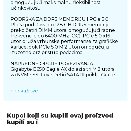
omogućujući maksimalnu fleksibilnost i
učinkovitost.
PODRŠKA ZA DDR5 MEMORIJU I PCIe 5.0
Ploča podržava do 128 GB DDR5 memorije
preko četiri DIMM utora, omogućujući radne
frekvencije do 6400 MHz (OC). PCIe 5.0 x16
utor pruža vrhunske performanse za grafičke
kartice, dok PCIe 5.0 M.2 utori omogućuju
izuzetno brz pristup podacima.
NAPREDNE OPCIJE POVEZIVANJA
Gigabyte B650 Eagle AX dolazi s tri M.2 utora
za NVMe SSD-ove, četiri SATA III priključka te
USB 3.2 Gen2x2 priključcima za brz prijenos
podataka. Integrirani Wi-Fi 6E i Bluetooth 5.3
+ prikaži sve
osiguravaju stabilnu i brzu bežičnu
povezanost, dok Realtek Ethernet omogućuje
pouzdanu mrežnu vezu za gaming i
produktivne zadatke.
Kupci koji su kupili ovaj proizvod
ROBUSTAN DIZAJN I POUZDANO HLAĐENJE
kupili su i
Gigabyte koristi Ultra Durable tehnologiju koja
uključuje visokokvalitetne komponente i