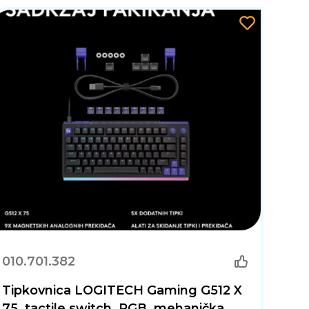
010.701.382
Tipkovnica LOGITECH Gaming G512 X
75, tactile switch, RGB, mehanička,