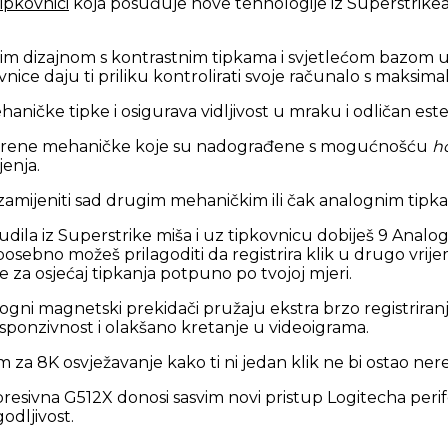
ipkovnici
koja posuđuje nove tehnologije iz Superstrikea
nim dizajnom s kontrastnim tipkama i svjetlećom bazom
ice daju ti priliku kontrolirati svoje računalo s maksim
ehaničke tipke i osigurava vidljivost u mraku i odličan est
jerene mehaničke koje su nadograđene s mogućnošću
h
jenja.
amijeniti sad drugim mehaničkim ili čak analognim tipk
udila iz Superstrike miša i uz tipkovnicu dobiješ 9 Anal
ebno možeš prilagoditi da registrira klik u drugo vrijeme
e za osjećaj tipkanja potpuno po tvojoj mjeri.
alogni magnetski prekidači pružaju ekstra brzo registriranje
ponzivnost i olakšano kretanje u videoigrama.
a 8K osvježavanje kako ti ni jedan klik ne bi ostao nereg
resivna G512X donosi sasvim novi pristup Logitecha perife
odljivost.