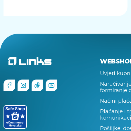
WEBSHO
Uvjeti kupn
Naručivanje
formiranje 
Načini plać
Plaćanje i t
komunikaci
Pošiljke, do