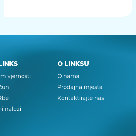
LINKS
O LINKSU
m vjernosti
O nama
ačun
Prodajna mjesta
žbe
Kontaktirajte nas
ni nalozi