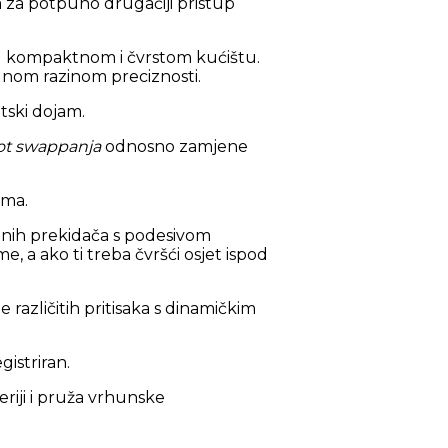
 za potpuno drugačiji pristup
 u kompaktnom i čvrstom kućištu.
alnom razinom preciznosti.
etski dojam.
ot swappanja
odnosno zamjene
ama.
ognih prekidača s podesivom
, a ako ti treba čvršći osjet ispod
 različitih pritisaka s dinamičkim
istriran.
riji i pruža vrhunske