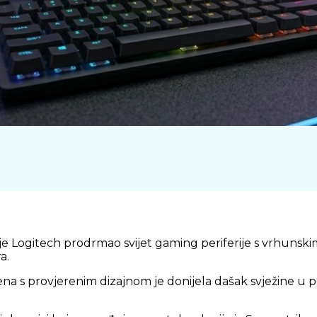
 je Logitech prodrmao svijet gaming periferije s vrhunski
a.
a s provjerenim dizajnom je donijela dašak svježine u p