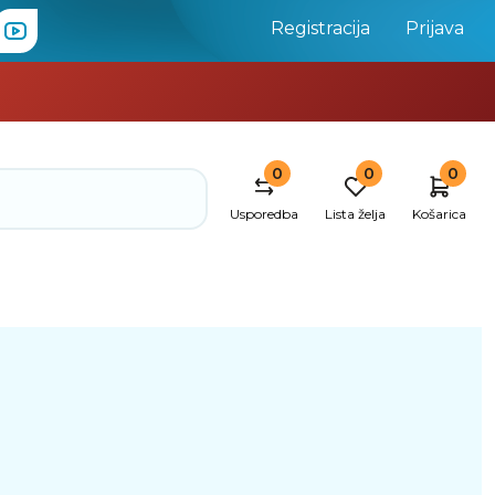
Registracija
Prijava
0
0
0
Usporedba
Lista želja
Košarica