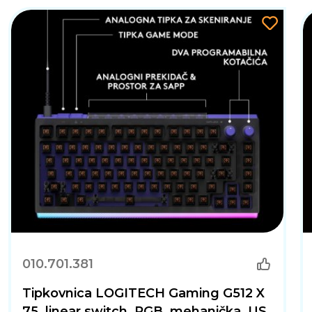
010.701.381
Tipkovnica LOGITECH Gaming G512 X
75, linear switch, RGB, mehanička, US