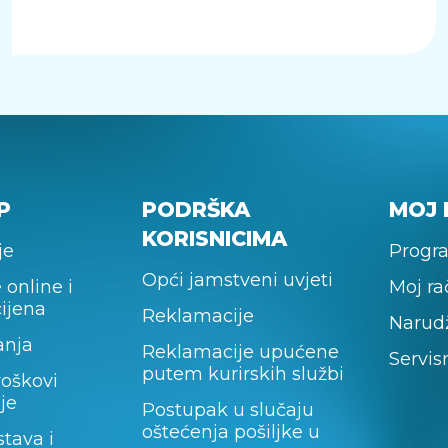
P
PODRŠKA
MOJ 
KORISNICIMA
je
Progra
Opći jamstveni uvjeti
 online i
Moj r
cijena
Reklamacije
Narud
anja
Reklamacije upućene
Servis
putem kurirskih službi
roškovi
je
Postupak u slučaju
oštećenja pošiljke u
stava i