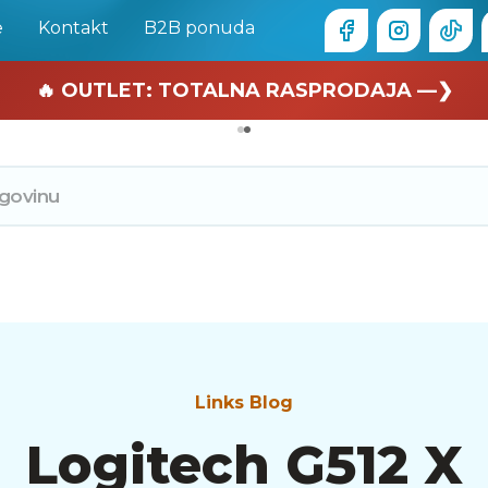
e
Kontakt
B2B ponuda
🏄 Zaslužuješ odmor —❯
🔥 OUTLET: TOTALNA RASPRODAJA —❯
Links Blog
Logitech G512 X