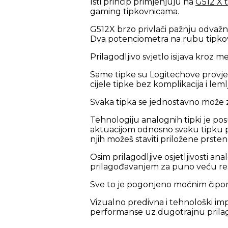
Isti princip primjenjuju na
G512 X t
gaming tipkovnicama.
G512X brzo privlači pažnju odvaž
Dva potenciometra na rubu tipkovn
Prilagodljivo svjetlo isijava kroz m
Same tipke su Logitechove prov
cijele tipke bez komplikacija i leml
Svaka tipka se jednostavno može z
Tehnologiju analognih tipki je pos
aktuacijom odnosno svaku tipku pos
njih možeš staviti priložene prsten
Osim prilagodljive osjetljivosti an
prilagođavanjem za puno veću res
Sve to je pogonjeno moćnim čipom z
Vizualno predivna i tehnološki imp
performanse uz dugotrajnu prilag