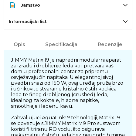
Jamstvo
Informacijski list
Opis
Specifikacija
Recenzije
JIMMY Matrix I9 je napredni modularni aparat
za izradu i drobljenje leda koji pretvara vaš
dom u profesionalni centar za pripremu
osvježavajućih napitaka. U elegantnoj sivoj
izvedbi i snazi od 150 W, ovaj uređaj pruža brzo
i učinkovito stvaranje kristalno čistih kockica
leda te finog drobljenog (crushed) leda,
idealnog za koktele, hladne napitke,
smoothieje i ledenu kavu.
Zahvaljujući AquaLink™ tehnologiji, Matrix I9
se povezuje s JIMMY Matrix M9 Pro sustavom i
koristi filtriranu RO vodu, što osigurava
maksimalnu čistoću leda bez neugodnih mirisa