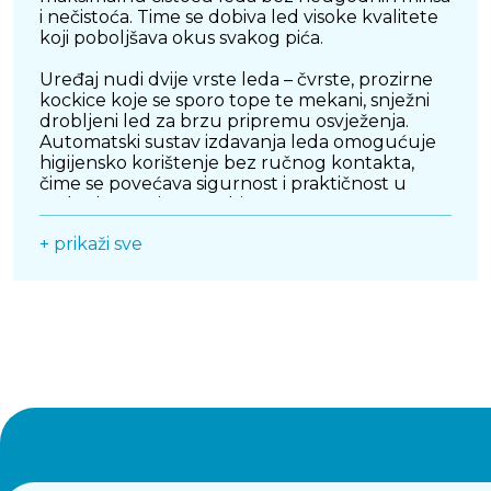
i nečistoća. Time se dobiva led visoke kvalitete
koji poboljšava okus svakog pića.
Uređaj nudi dvije vrste leda – čvrste, prozirne
kockice koje se sporo tope te mekani, snježni
drobljeni led za brzu pripremu osvježenja.
Automatski sustav izdavanja leda omogućuje
higijensko korištenje bez ručnog kontakta,
čime se povećava sigurnost i praktičnost u
svakodnevnoj upotrebi.
+ prikaži sve
Kompaktan, moderan i jednostavan za
održavanje, JIMMY Matrix I9 savršen je dodatak
svakoj modernoj kuhinji ili kućnom baru.
Idealan je za obiteljska druženja, zabave i
ljetne dane kada je potreban brz pristup
svježem ledu vrhunske kvalitete.