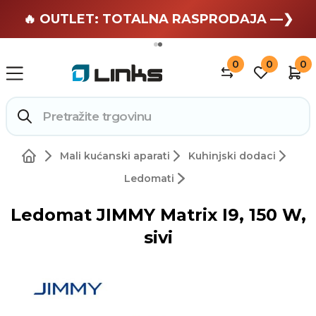
🏄 Zaslužuješ odmor —❯
🔥 OUTLET: TOTALNA RASPRODAJA —❯
0
0
0
Mali kućanski aparati
Kuhinjski dodaci
Ledomati
Ledomat JIMMY Matrix I9, 150 W,
sivi