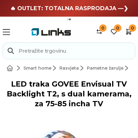
🏄 Zaslužuješ odmor —❯
🔥 OUTLET: TOTALNA RASPRODAJA —❯
0
0
0
Smart home
Rasvjeta
Pametne žarulje
LED traka GOVEE Envisual TV
Backlight T2, s dual kamerama,
za 75-85 incha TV