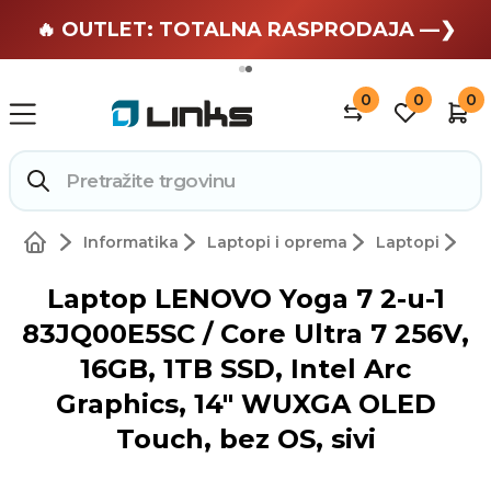
🏄 Zaslužuješ odmor —❯
🔥 OUTLET: TOTALNA RASPRODAJA —❯
0
0
0
Informatika
Laptopi i oprema
Laptopi
Laptop LENOVO Yoga 7 2-u-1
83JQ00E5SC / Core Ultra 7 256V,
16GB, 1TB SSD, Intel Arc
Graphics, 14" WUXGA OLED
Touch, bez OS, sivi