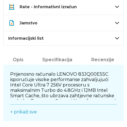
Rate - informativni izračun
Jamstvo
Informacijski list
Opis
Specifikacija
Recenzije
Prijenosno računalo LENOVO 83JQ00E5SC
isporučuje visoke performanse zahvaljujući
Intel Core Ultra 7 256V procesoru s
maksimalnim Turbo do 4.8GHz i 12MB Intel
Smart Cache, što ubrzava zahtjevne računske
zadatke. Procesor s 8 jezgri (4 performance + 4
efficiency) omogućava učinkovito balansiranje
između snage i energetske učinkovitosti pri
+ prikaži sve
multitaskingu. 16GB Soldered LPDDR5X-8533
memorije pruža brzo učitavanje aplikacija i