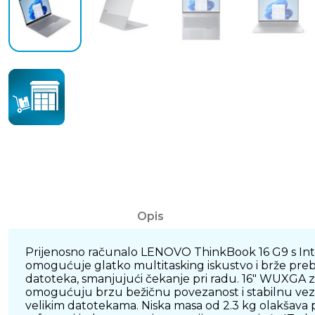
Opis
Prijenosno računalo LENOVO ThinkBook 16 G9 s In
omogućuje glatko multitasking iskustvo i brže preb
datoteka, smanjujući čekanje pri radu. 16" WUXGA zas
omogućuju brzu bežičnu povezanost i stabilnu vezu 
velikim datotekama. Niska masa od 2.3 kg olakšava p