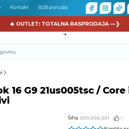
e
Kontakt
B2B ponuda
🏄 Zaslužuješ odmor —❯
🔥 OUTLET: TOTALNA RASPRODAJA —❯
i
16 G9 21us005tsc / Core i
vi
Šifra:
000.000.091
(1)
Napišite p