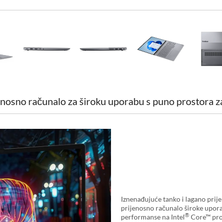
jenosno računalo za široku uporabu s puno prostora z
Iznenađujuće tanko i lagano pri
prijenosno računalo široke upora
®
performanse na Intel
Core™ proc