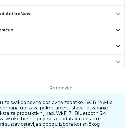
odatni troškovi
izračun
Recenzije
bu za svakodnevne poslovne zadatke. 16GB RAM-a
 pohrana ubrzava pokretanje sustava i otvaranje
ta za produktivniji rad. Wi-Fi 7 i Bluetooth 5.4
 visoke brzine prijenosa podataka pri radu s
i sustav ostavlja slobodu izbora korisničkog