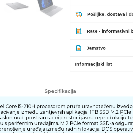
Pošiljke, dostava i d
Rate - informativni 
Jamstvo
Informacijski list
Specifikacija
tel Core i5-210H procesorom pruža uravnoteženu izved
acivanje između zahtjevnih aplikacija. 1TB SSD M.2 PCIe
lon nudi prostran radni prostor i jasnu reprodukciju teks
s perifernim uređajima. M.2 PCIe format SSD-a osigurava
renošenje uređaja između radnih lokacija. DOS operativn