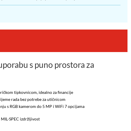
 pohrane ovaj model doprinosi kraćim vremenima
razdoblja korištenja.
 uporabu s puno prostora za
ričkom tipkovnicom, idealno za financije
vrijeme rada bez potrebe za utičnicom
adnju s RGB kamerom do 5 MP i WiFi 7 opcijama
 MIL-SPEC izdržljivost