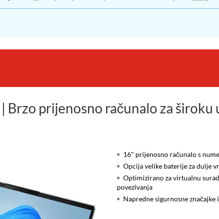
okruženje. Zbog kombinacije brzog procesora i brze SSD
jamstva pruža dodatnu sigurnost i podršku tijekom dužeg 
| Brzo prijenosno računalo za široku
16" prijenosno računalo s nume
Opcija velike baterije za dulje 
Optimizirano za virtualnu sur
povezivanja
Napredne sigurnosne značajke i