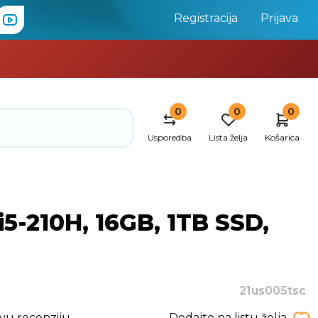
Registracija
Prijava
0
0
0
Usporedba
Lista želja
Košarica
5-210H, 16GB, 1TB SSD,
21us005tsc
rvu recenziju
Dodajte na listu želja