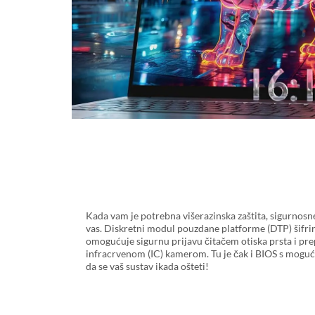
Kada vam je potrebna višerazinska zaštita, sigurnosn
vas. Diskretni modul pouzdane platforme (DTP) šifrir
omogućuje sigurnu prijavu čitačem otiska prsta i pr
infracrvenom (IC) kamerom. Tu je čak i BIOS s mogu
da se vaš sustav ikada ošteti!