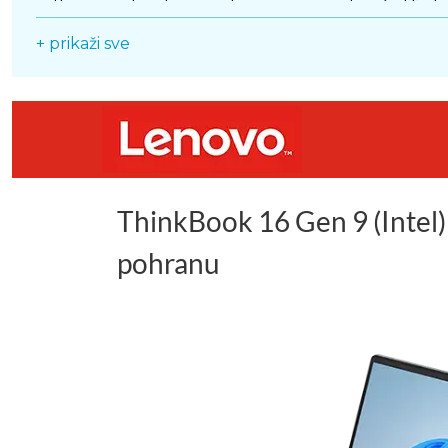
softvera i jednostavnu integraciju u postojeće IT 
izvođenja poslova i većoj učinkovitosti. 36 mjeseci 
+ prikaži sve
ThinkBook 16 Gen 9 (Intel) 
pohranu