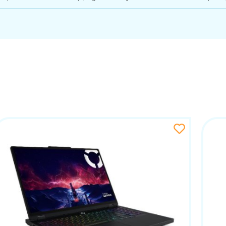
avljanje energijom i hlađenjem, čime se osigurava optimal
ming, obradu videa ili rad s kompleksnim aplikacijama.
aj model omogućuje izuzetno fluidan prikaz i visoke p
ivate realistične vizuale, brže renderiranje i stabilan rad
 u single-player iskustvima, ovaj uređaj pruža dosljedno vi
nosi iznimnu jasnoću, duboke kontraste i bogate boje koj
tno fluidan prikaz bez trzanja, što je posebno važno u 
nu prikaza, zaslon je idealan i za kreativne zadatke poput 
 SSD pohrane, ovaj prijenosnik omogućuje brzo pokretanje 
teke, dok SSD tehnologija omogućuje iznimno brze prijen
i istovremenom korištenju više zahtjevnih aplikacija.