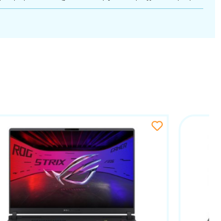
an balans između snage i tišine rada. Ovo je idealno
erformanse u modernim igrama. Zahvaljujući
 čak i pri visokim postavkama detalja.
soku razinu performansi i responzivnosti, što ga čini
e podižu kvalitetu prikaza na novu razinu. Visoka
brzim igrama i dinamičnim scenama.
obrade fotografija i videa, gdje je svaka nijansa
sustava, aplikacija i igara bez zastoja. Veliki
ose podataka i kraće vrijeme učitavanja.