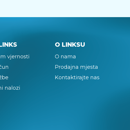
LINKS
O LINKSU
m vjernosti
O nama
ačun
Prodajna mjesta
žbe
Kontaktirajte nas
ni nalozi