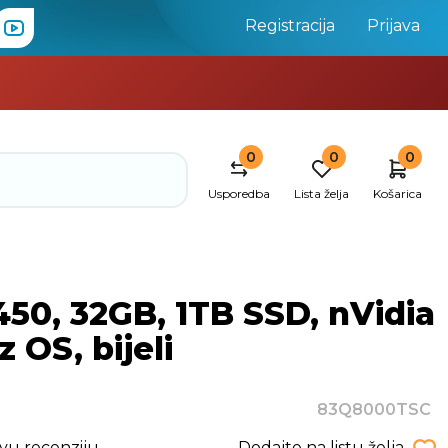
Registracija
Prijava
0
0
0
Usporedba
Lista želja
Košarica
50, 32GB, 1TB SSD, nVidia
OS, bijeli
83Q8000TSC
rvu recenziju
Dodajte na listu želja