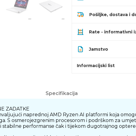
Pošiljke, dostava i d
Rate - informativni 
Jamstvo
Informacijski list
Specifikacija
NE ZADATKE
hvaljujući naprednoj AMD Ryzen AI platformi koja omogu
a. S osmerojezgrenim procesorom i podrškom za umjetnu 
 stabilne performanse čak i tijekom dugotrajnog optere