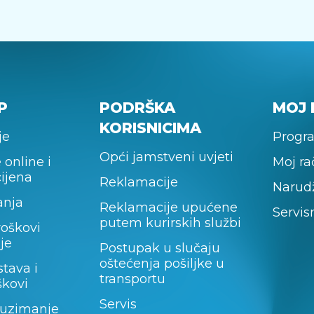
P
PODRŠKA
MOJ 
KORISNICIMA
je
Progra
Opći jamstveni uvjeti
 online i
Moj r
cijena
Reklamacije
Narud
anja
Reklamacije upućene
Servis
putem kurirskih službi
roškovi
je
Postupak u slučaju
oštećenja pošiljke u
stava i
transportu
škovi
Servis
uzimanje