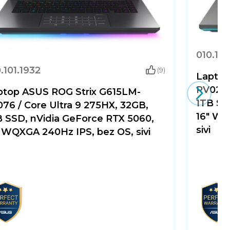
ištenju. Napredni ventilatori i optimiziran protok
svakodnevnim situacijama.
010.101
vosti. Kvalitetna izrada osigurava dugotrajnost, dok
.101.1932
(9)
Laptop
RV022W
ptop ASUS ROG Strix G615LM-
m i nenametljivom izgledu.
1TB SS
76 / Core Ultra 9 275HX, 32GB,
16" WU
B SSD, nVidia GeForce RTX 5060,
Razni priključci osiguravaju fleksibilnost u
sivi
 WQXGA 240Hz IPS, bez OS, sivi
erformansama, kvalitetnim zaslonom i pouzdanim
 uređaj za svakodnevni rad i zabavu.