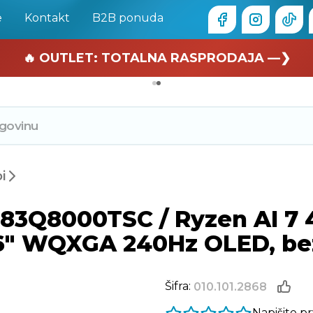
e
Kontakt
B2B ponuda
🏄 Zaslužuješ odmor —❯
🔥 OUTLET: TOTALNA RASPRODAJA —❯
i
3Q8000TSC / Ryzen AI 7 4
6" WQXGA 240Hz OLED, bez 
Šifra:
010.101.2868
Napišite p