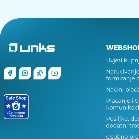
WEBSHO
Uvjeti kupn
Naručivanje
formiranje 
Načini plać
Plaćanje i t
komunikaci
Pošiljke, do
dodatni tro
Osobno pre