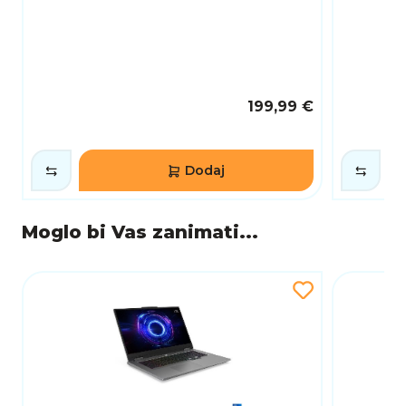
drugih perifernih uređaja.
DUGOTRAJNA BATERIJA ZA CIJELI DAN RADA
Baterija ovog modela omogućuje dugotrajan
rad bez potrebe za stalnim punjenjem, što je
idealno za korisnike koji su često u pokretu.
Optimizirana potrošnja energije omogućuje
199,99 €
stabilan i pouzdan rad tijekom cijelog dana,
bez prekida u radu.
Dodaj
PRAKTIČNE ZNAČAJKE ZA SVAKODNEVNO
KORIŠTENJE
Tipkovnica ugodna za tipkanje, veliki touchpad
i kvalitetni zvučnici dodatno poboljšavaju
Moglo bi Vas zanimati...
korisničko iskustvo. Kamera visoke rezolucije
omogućuje kvalitetne video pozive, dok
dodatne funkcije povećavaju sigurnost i
praktičnost u svakodnevnom radu.
SAŽETAK
Lenovo IdeaPad Slim 5 16IMH10 je svestran i
pouzdan prijenosnik koji nudi odlične
performanse, veliki zaslon i moderni dizajn.
Idealan je za korisnike koji traže kvalitetan