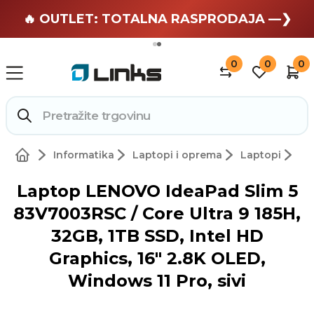
🏄 Zaslužuješ odmor —❯
🔥 OUTLET: TOTALNA RASPRODAJA —❯
0
0
0
Informatika
Laptopi i oprema
Laptopi
Laptop LENOVO IdeaPad Slim 5
83V7003RSC / Core Ultra 9 185H,
32GB, 1TB SSD, Intel HD
Graphics, 16" 2.8K OLED,
Windows 11 Pro, sivi