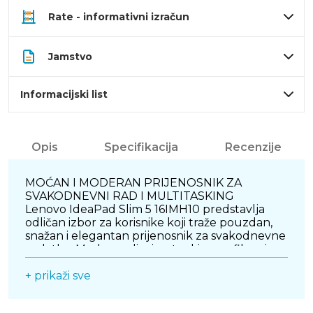
Rate - informativni izračun
Jamstvo
Informacijski list
Opis
Specifikacija
Recenzije
MOĆAN I MODERAN PRIJENOSNIK ZA
SVAKODNEVNI RAD I MULTITASKING
Lenovo IdeaPad Slim 5 16IMH10 predstavlja
odličan izbor za korisnike koji traže pouzdan,
snažan i elegantan prijenosnik za svakodnevne
zadatke. Moderan dizajn s tankim profilom i
kvalitetnom izradom osigurava profesionalan
izgled i dugotrajnost, dok istovremeno
+ prikaži sve
omogućuje jednostavno prenošenje. Unatoč
većem zaslonu, uređaj zadržava dobru