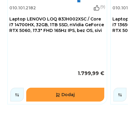
uređaj za rad, učenje i multimediju, uz stabilan
(9)
010.101.2182
010.101.2
rad i dugotrajnu bateriju.
Laptop LENOVO LOQ 83JH002XSC / Core
Laptop L
i7 14700HX, 32GB, 1TB SSD, nVidia GeForce
i7 13650H
RTX 5060, 17.3" FHD 165Hz IPS, bez OS, sivi
RTX 5070, 
1.799,99 €
Dodaj