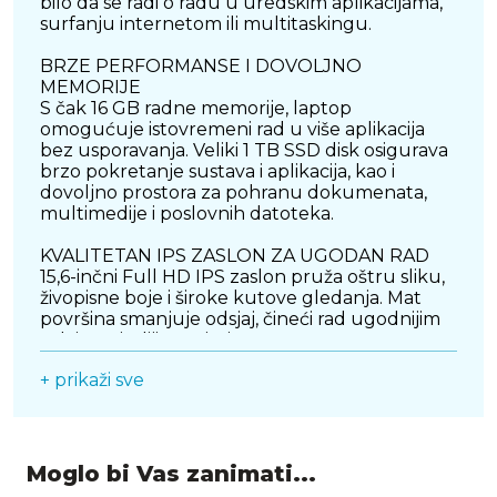
bilo da se radi o radu u uredskim aplikacijama,
surfanju internetom ili multitaskingu.
BRZE PERFORMANSE I DOVOLJNO
MEMORIJE
S čak 16 GB radne memorije, laptop
omogućuje istovremeni rad u više aplikacija
bez usporavanja. Veliki 1 TB SSD disk osigurava
brzo pokretanje sustava i aplikacija, kao i
dovoljno prostora za pohranu dokumenata,
multimedije i poslovnih datoteka.
KVALITETAN IPS ZASLON ZA UGODAN RAD
15,6-inčni Full HD IPS zaslon pruža oštru sliku,
živopisne boje i široke kutove gledanja. Mat
površina smanjuje odsjaj, čineći rad ugodnijim
čak i u svjetlijim uvjetima.
+ prikaži sve
MODERAN DIZAJN I PRAKTIČNOST
Elegantno srebrno kućište daje profesionalan
izgled, dok kompaktne dimenzije i relativno
mala masa omogućuju lako prenošenje.
Idealan je za rad u uredu, kod kuće ili na putu.
Moglo bi Vas zanimati...