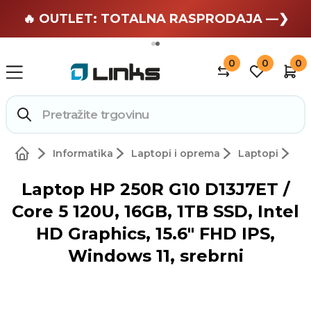
🏄 Zaslužuješ odmor —❯
🔥 OUTLET: TOTALNA RASPRODAJA —❯
0
0
0
Informatika
Laptopi i oprema
Laptopi
Laptop HP 250R G10 D13J7ET /
Core 5 120U, 16GB, 1TB SSD, Intel
HD Graphics, 15.6" FHD IPS,
Windows 11, srebrni