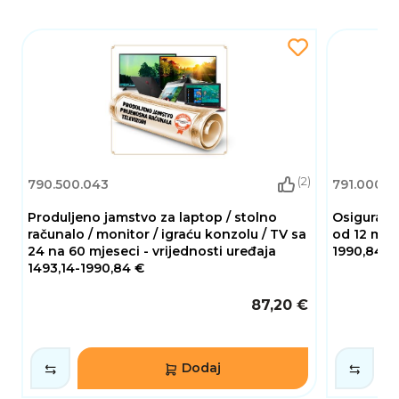
Grafika model
RTX 4050
Integrirana
Da
grafika
Grafika [tip
GDDR6
memorije]
Grafika
6
memorija [GB]
(2)
790.500.043
791.000.0
Veličina ekrana
16"
Produljeno jamstvo za laptop / stolno
Osiguranje
Maksimalna
računalo / monitor / igraću konzolu / TV sa
od 12 mjes
WUXGA 1920x1200
rezolucija
24 na 60 mjeseci - vrijednosti uređaja
1990,84 €
1493,14-1990,84 €
Tehnologija
LED-IPS
ekrana
87,20 €
Osvjetljenost
300
ekrana [nits]
Dodaj
Osvježavanje
144
ekrana [Hz]