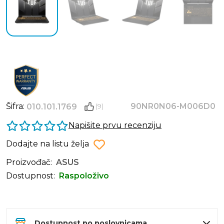
Šifra:
90NR0N06-M006D0
010.101.1769
(9)
Napišite prvu recenziju
Dodajte na listu želja
Proizvođač:
ASUS
Dostupnost:
Raspoloživo
Dostupnost po poslovnicama