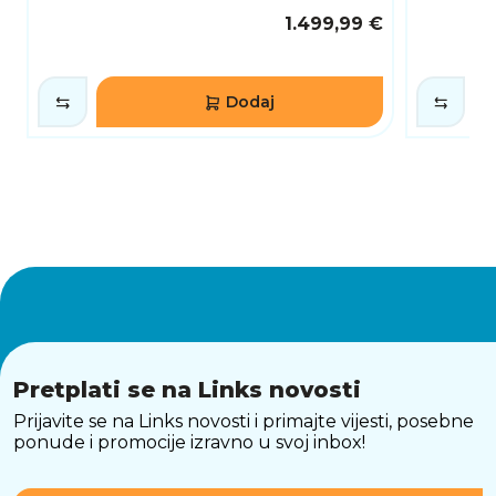
1.499,99 €
Baterija -
56Wh
kapacitet
Boja
Siva
Dodaj
Masa [Kg]
2.00
Laptop -
Gaming
namjena
Jamstvo na
24 mjeseca
proizvod
Jamstvo na
12 mjeseci
bateriju
Stanje
Novo
Pretplati se na Links novosti
Prijavite se na Links novosti i primajte vijesti, posebne
ponude i promocije izravno u svoj inbox!