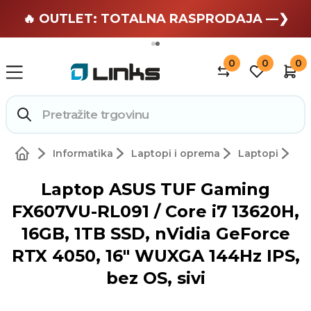
🏄 Zaslužuješ odmor —❯
🔥 OUTLET: TOTALNA RASPRODAJA —❯
0
0
0
Informatika
Laptopi i oprema
Laptopi
Laptop ASUS TUF Gaming
FX607VU-RL091 / Core i7 13620H,
16GB, 1TB SSD, nVidia GeForce
RTX 4050, 16" WUXGA 144Hz IPS,
bez OS, sivi