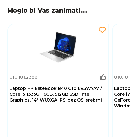
Touchscreen
Ne
Moglo bi Vas zanimati...
Operativni
bez OS
sustav
Web kamera
Da
Zvučnici
Da
Mikrofon
Da
WiFi Standard
Wi-Fi 6: 802.11ax
010.101.2386
010.101.24
Bluetooth
BT5.3
Laptop HP EliteBook 840 G10 6V5W7AV /
Laptop MS
Layout
Core i5 1335U, 16GB, 512GB SSD, Intel
Core i7 13
US
tipkovnice
Graphics, 14" WUXGA IPS, bez OS, srebrni
GeForce R
Windows 1
HR znakovi
Da
Osvjetljena
RGB
tipkovnica
Baterija [tip]
4-Cell Li-Ion