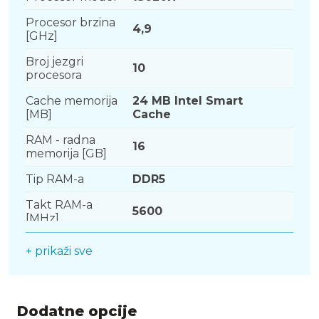
Procesor brzina
4,9
[GHz]
Broj jezgri
10
procesora
Cache memorija
24 MB Intel Smart
[MB]
Cache
RAM - radna
16
memorija [GB]
Tip RAM-a
DDR5
Takt RAM-a
5600
[MHz]
Kapacitet SSD-a
1000
+ prikaži sve
[GB]
SSD [tip]
M.2
Grafika
nVidia GeForce
Dodatne opcije