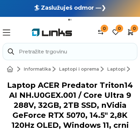
🏄 Zaslužuješ odmor —❯
🔥 OUTLET: TOTALNA RASPRODAJA —❯
0
0
0
Informatika
Laptopi i oprema
Laptopi
Laptop ACER Predator Triton14
AI NH.U0GEX.001 / Core Ultra 9
288V, 32GB, 2TB SSD, nVidia
GeForce RTX 5070, 14.5" 2,8K
120Hz OLED, Windows 11, crni