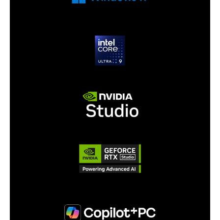
Intel Killer Wi-Fi 7 omogućuje najbržu,
najstabilniju bežičnu vezu dostupnu danas,
dok Bluetooth 5.4 osigurava naprednu
povezanost s periferijama. Thunderbolt 4 i
USB-C portovi pružaju profesionalne
mogućnosti spajanja, podršku za vanjske
monitore i brži prijenos podataka, dok MicroSD
čitač kartica olakšava rad kreatorima.
OLED USKLAĐENO S VRHUNSKIM
HLAĐENJEM
Triton 14 AI dolazi s vapor chamber
tehnologijom i grafenskim toplinskim slojem,
osiguravajući izvanredno hlađenje unatoč
tankom profilu. To omogućuje zadržavanje
visokih performansi čak i pri dugotrajnim
opterećenjima, čineći ovaj prijenosnik
nevjerojatno stabilnim i tihim.
PREMIUM DETALJI ZA PREMIUM KORISNIKE
RGB tipkovnica s per-key osvjetljenjem
omogućuje personalizaciju izgleda, dok haptic