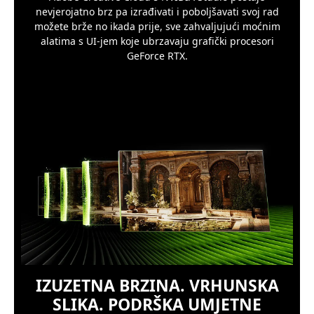
nevjerojatno brz pa izrađivati i poboljšavati svoj rad
možete brže no ikada prije, sve zahvaljujući moćnim
alatima s UI-jem koje ubrzavaju grafički procesori
GeForce RTX.
IZUZETNA BRZINA. VRHUNSKA
SLIKA. PODRŠKA UMJETNE