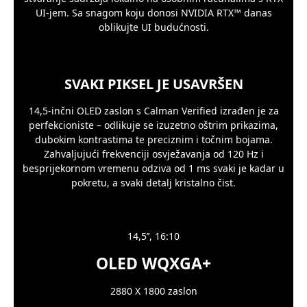
UI-jem. Sa snagom koju donosi NVIDIA RTX™ danas
oblikujte UI budućnosti.
SVAKI PIKSEL JE USAVRŠEN
14,5-inčni OLED zaslon s Calman Verified izrađen je za
perfekcioniste – odlikuje se izuzetno oštrim prikazima,
dubokim kontrastima te preciznim i točnim bojama.
Zahvaljujući frekvenciji osvježavanja od 120 Hz i
besprijekornom vremenu odziva od 1 ms svaki je kadar u
pokretu, a svaki detalj kristalno čist.
14,5’’, 16:10
OLED WQXGA+
2880 X 1800 zaslon