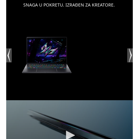
fotografiji, videu i dizajnu. Zahvaljujući touch
SNAGA U POKRETU. IZRAĐEN ZA KREATORE.
funkciji i modernoj interpretaciji boja, svaki
dodir i svaki prikaz izgleda spektakularno.
INTEL CORE ULTRA 9 288V – AI GENERACIJA S
NENADMAŠNOM EFIKASNOŠĆU
Procesor Intel Core Ultra 9 288V donosi snagu
nove generacije, kombinirajući visoku radnu
frekvenciju, izvrsnu energetsku učinkovitost i
integriranu Intel AI Boost tehnologiju. Sa
svojim naprednim jezgrom i boost brzinama do
5.1 GHz, ovaj procesor lako rješava zahtjevne
zadatke poput uređivanja videa, 3D
renderiranja, programiranja i modernog
gaminga. AI jedinica donosi ubrzano izvođenje
aplikacija nove generacije, što čini Triton 14 AI
savršenim alatkom za budućnost digitalnog
rada.
RTX 5070 – GRAFIČKA SNAGA ZA GAMING I
KREATIVCE
S grafičkom karticom NVIDIA GeForce RTX