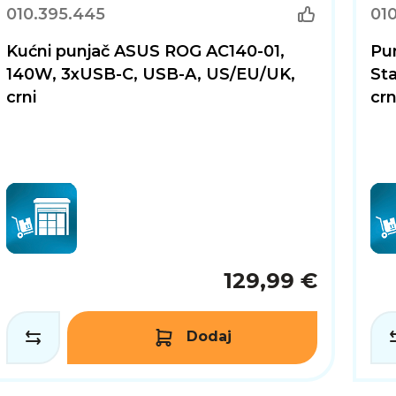
010.395.445
01
za punjenje svih vaših uređaja, UGREEN DigiNest Pro 100
jki i elegantnog dizajna pruža vrhunsko iskustvo punjen
Kućni punjač ASUS ROG AC140-01,
Pu
140W, 3xUSB-C, USB-A, US/EU/UK,
St
crni
crn
129,99 €
Dodaj