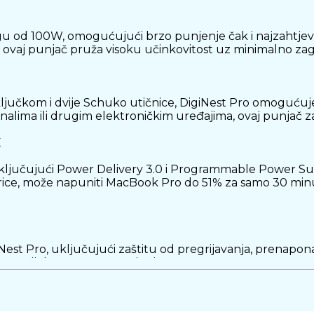
 od 100W, omogućujući brzo punjenje čak i najzahtjevni
, ovaj punjač pruža visoku učinkovitost uz minimalno zagr
ljučkom i dvije Schuko utičnice, DigiNest Pro omogućuje 
nalima ili drugim elektroničkim uređajima, ovaj punjač z
E
uključujući Power Delivery 3.0 i Programmable Power Su
ice, može napuniti MacBook Pro do 51% za samo 30 minuta,
iNest Pro, uključujući zaštitu od pregrijavanja, prenapo
jekom cijelog procesa punjenja.