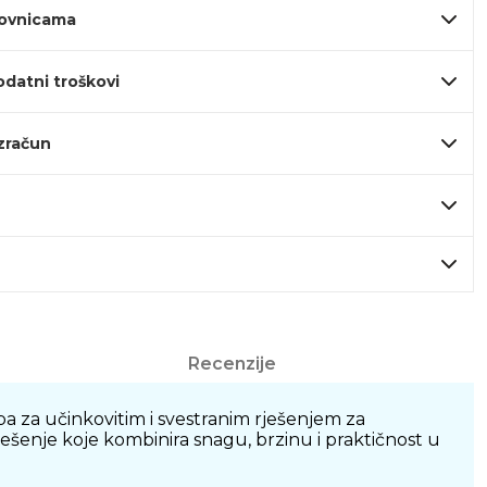
lovnicama
odatni troškovi
izračun
Recenzije
a za učinkovitim i svestranim rješenjem za
šenje koje kombinira snagu, brzinu i praktičnost u