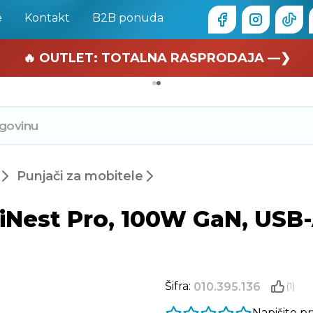
e
Kontakt
B2B ponuda
🏄 Zaslužuješ odmor —❯
🔥 OUTLET: TOTALNA RASPRODAJA —❯
Punjači za mobitele
iNest Pro, 100W GaN, USB-
Šifra:
010.395.136
(1)
Napišite p