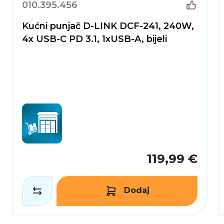
010.395.456
Ako tražite svestrano, snažno i pouzdano rješenje 
kombinacija napredne tehnologije, sigurnosnih znača
Kućni punjač D-LINK DCF-241, 240W,
4x USB-C PD 3.1, 1xUSB-A, bijeli
119,99 €
Dodaj