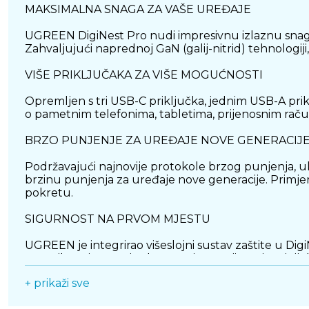
MAKSIMALNA SNAGA ZA VAŠE UREĐAJE
UGREEN DigiNest Pro nudi impresivnu izlaznu snagu
Zahvaljujući naprednoj GaN (galij-nitrid) tehnologiji
VIŠE PRIKLJUČAKA ZA VIŠE MOGUĆNOSTI
Opremljen s tri USB-C priključka, jednim USB-A prik
o pametnim telefonima, tabletima, prijenosnim raču
BRZO PUNJENJE ZA UREĐAJE NOVE GENERACIJ
Podržavajući najnovije protokole brzog punjenja, 
brzinu punjenja za uređaje nove generacije. Primjer
pokretu.
SIGURNOST NA PRVOM MJESTU
UGREEN je integrirao višeslojni sustav zaštite u Dig
značajke osiguravaju da su vaši uređaji zaštićeni ti
+ prikaži sve
KOMPAKTAN I ELEGANTAN DIZAJN