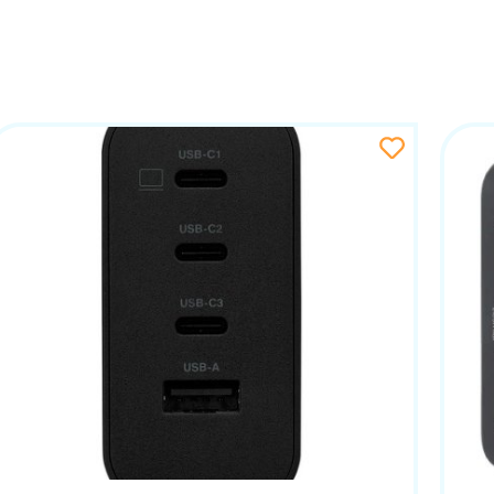
 zadržava kompaktan i moderan dizajn koji se lako uklapa 
 izgled dodaje estetsku vrijednost vašem radnom prost
eđaja, uključujući MacBook Pro, MacBook Air, iPhone 14 s
ouzdano i brzo punjenje.
ge, DigiNest Pro automatski prilagođava izlaznu snagu s
ećenja.
o osigurava dugotrajnu izdržljivost i pouzdanost. Njegova 
enje bez potrebe za dodatnim postavkama. Dugi kabel p
ovara.
GAN KUĆNI PUNJAČ?