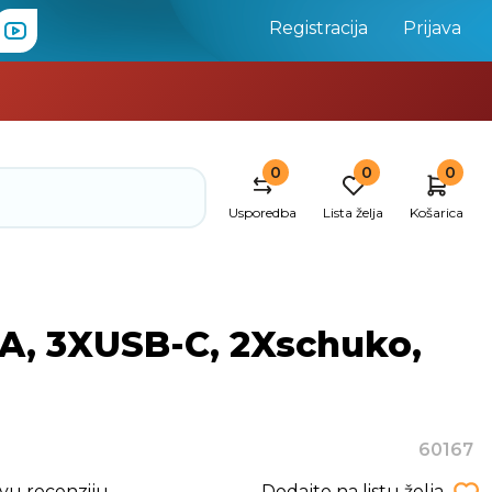
Registracija
Prijava
0
0
0
Usporedba
Lista želja
Košarica
A, 3XUSB-C, 2Xschuko,
60167
rvu recenziju
Dodajte na listu želja