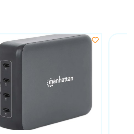
u svaki prostor. Njegova prenosivost čini ga
oru.
eriju, iPad Air, Samsung Galaxy S22 i mnoge druge.
vakom priključenom uređaju, osiguravajući
robusna konstrukcija jamči dug vijek trajanja, čak i
ruža fleksibilnost u postavljanju, omogućujući