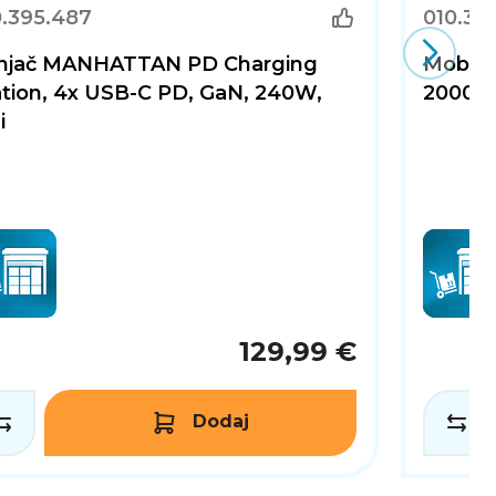
0.395.487
010.39
W GaN kućni punjač je idealan izbor. Njegova
ja koje će zadovoljiti sve vaše potrebe.
njač MANHATTAN PD Charging
Mobiln
ation, 4x USB-C PD, GaN, 240W,
20000 
i
129,99 €
Dodaj