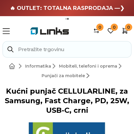
🏄 Zaslužuješ odmor —❯
🔥 OUTLET: TOTALNA RASPRODAJA —❯
0
0
0
Informatika
Mobiteli, telefoni i oprema
Punjači za mobitele
Kućni punjač CELLULARLINE, za
Samsung, Fast Charge, PD, 25W,
USB-C, crni