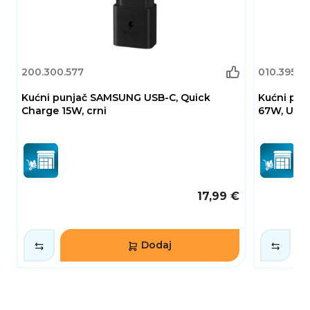
200.300.577
010.395.4
Kućni punjač SAMSUNG USB-C, Quick
Kućni pu
Charge 15W, crni
67W, USB-
17,99 €
Dodaj