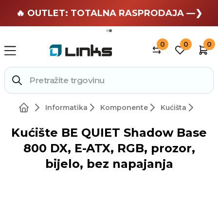
🏄 Zaslužuješ odmor —❯
🔥 OUTLET: TOTALNA RASPRODAJA —❯
0
0
0
Informatika
Komponente
Kućišta
Kućište BE QUIET Shadow Base
800 DX, E-ATX, RGB, prozor,
bijelo, bez napajanja