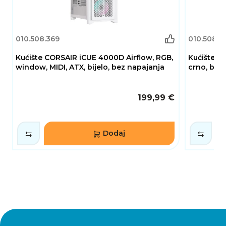
ga izvrsnim rješenjem za gaming i
profesionalne konfiguracije visokih
performansi.
010.508.369
010.508.4
Kućište CORSAIR iCUE 4000D Airflow, RGB,
Kućište B
window, MIDI, ATX, bijelo, bez napajanja
crno, bez
199,99 €
Dodaj