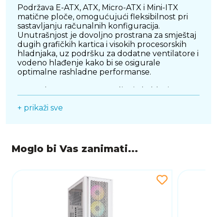
Podržava E-ATX, ATX, Micro-ATX i Mini-ITX
matične ploče, omogućujući fleksibilnost pri
sastavljanju računalnih konfiguracija.
Unutrašnjost je dovoljno prostrana za smještaj
dugih grafičkih kartica i visokih procesorskih
hladnjaka, uz podršku za dodatne ventilatore i
vodeno hlađenje kako bi se osigurale
optimalne rashladne performanse.
Napredan sustav za upravljanje kablovima
omogućava uredan raspored i poboljšava
+ prikaži sve
protok zraka unutar kućišta, čime se dodatno
optimizira hlađenje. Integrirani filteri za prašinu
sprječavaju nakupljanje nečistoća i olakšavaju
održavanje, osiguravajući dugotrajnu
stabilnost sustava.
Moglo bi Vas zanimati...
be quiet! Shadow Base 800 DX E-ATX kućište
u bijeloj boji savršen je izbor za korisnike koji
žele moderno, estetski privlačno i funkcionalno
kućište s naprednim mogućnostima hlađenja.
Njegova kombinacija prostranog dizajna, RGB
osvjetljenja i optimiziranog protoka zraka čini