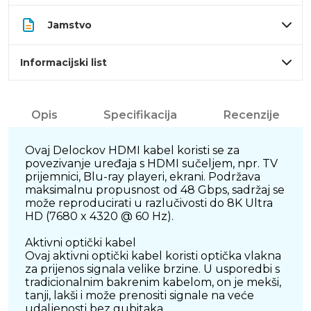
Jamstvo
Informacijski list
Opis
Specifikacija
Recenzije
Ovaj Delockov HDMI kabel koristi se za
povezivanje uređaja s HDMI sučeljem, npr. TV
prijemnici, Blu-ray playeri, ekrani. Podržava
maksimalnu propusnost od 48 Gbps, sadržaj se
može reproducirati u razlučivosti do 8K Ultra
HD (7680 x 4320 @ 60 Hz).
Aktivni optički kabel
Ovaj aktivni optički kabel koristi optička vlakna
za prijenos signala velike brzine. U usporedbi s
tradicionalnim bakrenim kabelom, on je mekši,
tanji, lakši i može prenositi signale na veće
udaljenosti bez gubitaka.