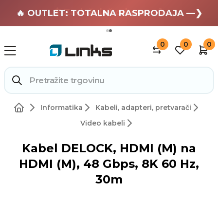
🏄 Zaslužuješ odmor —❯
🔥 OUTLET: TOTALNA RASPRODAJA —❯
0
0
0
Informatika
Kabeli, adapteri, pretvarači
Video kabeli
Kabel DELOCK, HDMI (M) na
HDMI (M), 48 Gbps, 8K 60 Hz,
30m