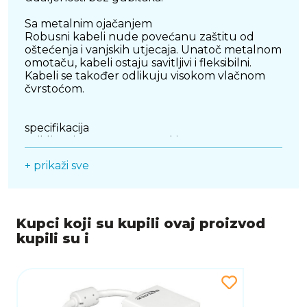
Sa metalnim ojačanjem
Robusni kabeli nude povećanu zaštitu od
oštećenja i vanjskih utjecaja. Unatoč metalnom
omotaču, kabeli ostaju savitljivi i fleksibilni.
Kabeli se također odlikuju visokom vlačnom
čvrstoćom.
specifikacija
Priključci: 2 x HDMI-A muški
Aktivni optički kabel: optički/bakreni hibridni
+ prikaži sve
kabel
Materijal plašta kabela: TPU
Sa metalnim ojačanjem
High Speed ????HDMI specifikacija
Fiksni smjer signala
Kupci koji su kupili ovaj proizvod
prijenos audio i video signala
kupili su i
Brzina prijenosa podataka do 48 Gbps
Maksimalna razlučivost (ovisno o sustavu i
povezanom hardveru):
HDMI do 7680 x 4320 @ 60Hz
HDMI do 3840 x 2160 @ 144Hz