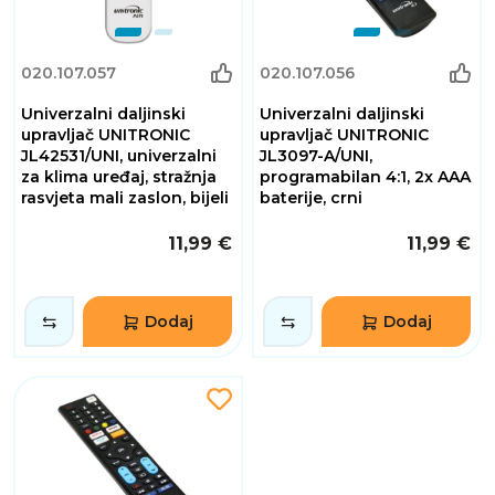
020.107.057
020.107.056
Univerzalni daljinski
Univerzalni daljinski
upravljač UNITRONIC
upravljač UNITRONIC
JL42531/UNI, univerzalni
JL3097-A/UNI,
za klima uređaj, stražnja
programabilan 4:1, 2x AAA
rasvjeta mali zaslon, bijeli
baterije, crni
11,99 €
11,99 €
Dodaj
Dodaj