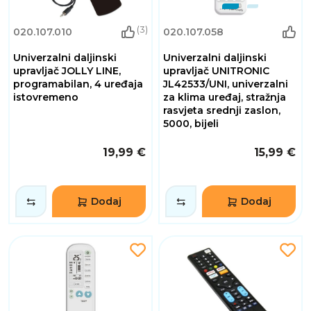
(3)
020.107.010
020.107.058
Univerzalni daljinski
Univerzalni daljinski
upravljač JOLLY LINE,
upravljač UNITRONIC
programabilan, 4 uređaja
JL42533/UNI, univerzalni
istovremeno
za klima uređaj, stražnja
rasvjeta srednji zaslon,
5000, bijeli
19,99 €
15,99 €
Dodaj
Dodaj