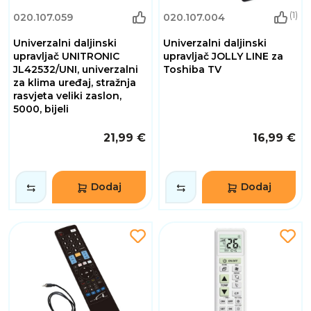
(1)
020.107.059
020.107.004
Univerzalni daljinski
Univerzalni daljinski
upravljač UNITRONIC
upravljač JOLLY LINE za
JL42532/UNI, univerzalni
Toshiba TV
za klima uređaj, stražnja
rasvjeta veliki zaslon,
5000, bijeli
21,99 €
16,99 €
Dodaj
Dodaj