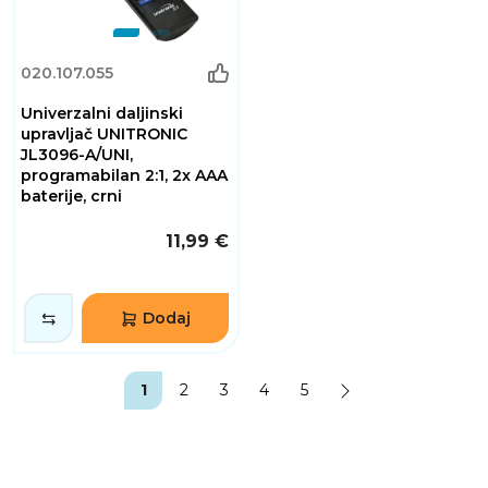
020.107.055
Univerzalni daljinski
upravljač UNITRONIC
JL3096-A/UNI,
programabilan 2:1, 2x AAA
baterije, crni
11,99 €
Dodaj
1
2
3
4
5