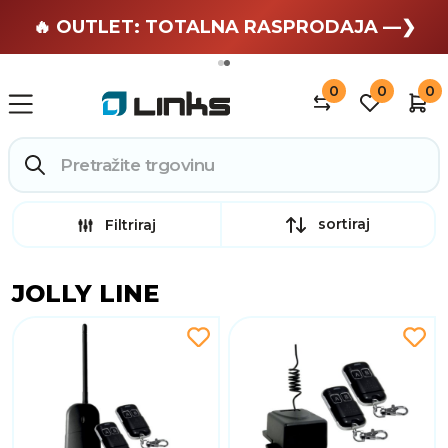
🏄 Zaslužuješ odmor —❯
🔥 OUTLET: TOTALNA RASPRODAJA —❯
0
0
0
sortiraj
Filtriraj
JOLLY LINE