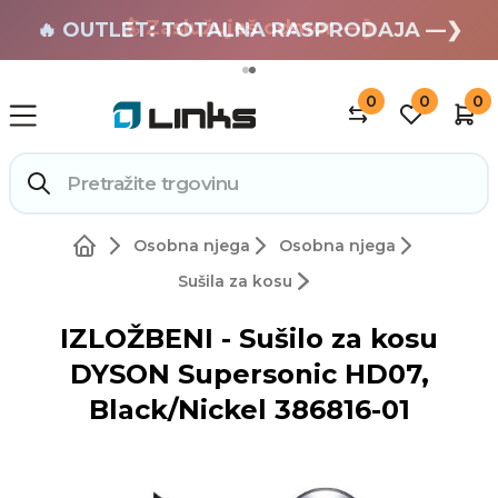
🏄 Zaslužuješ odmor —❯
🔥 OUTLET: TOTALNA RASPRODAJA —❯
0
0
0
Osobna njega
Osobna njega
Sušila za kosu
IZLOŽBENI - Sušilo za kosu
DYSON Supersonic HD07,
Black/Nickel 386816-01