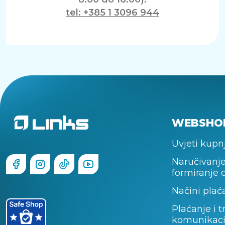
tel: +385 1 3096 944
WEBSHO
Uvjeti kupn
Naručivanje
formiranje 
Načini plać
Plaćanje i t
komunikaci