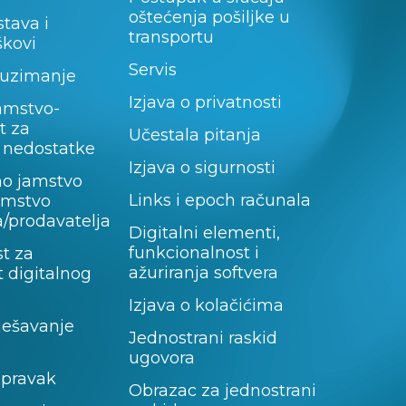
oštećenja pošiljke u
stava i
transportu
škovi
Servis
uzimanje
Izjava o privatnosti
amstvo-
t za
Učestala pitanja
 nedostatke
Izjava o sigurnosti
no jamstvo
Links i epoch računala
jamstvo
/prodavatelja
Digitalni elementi,
funkcionalnost i
t za
ažuriranja softvera
 digitalnog
Izjava o kolačićima
rješavanje
Jednostrani raskid
ugovora
opravak
Obrazac za jednostrani