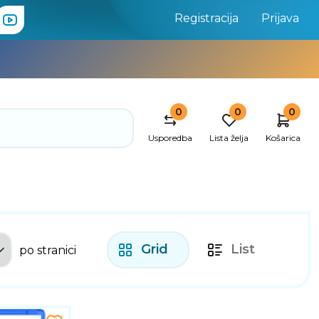
Registracija
Prijava
0
0
0
Usporedba
Lista želja
Košarica
Grid
List
po stranici