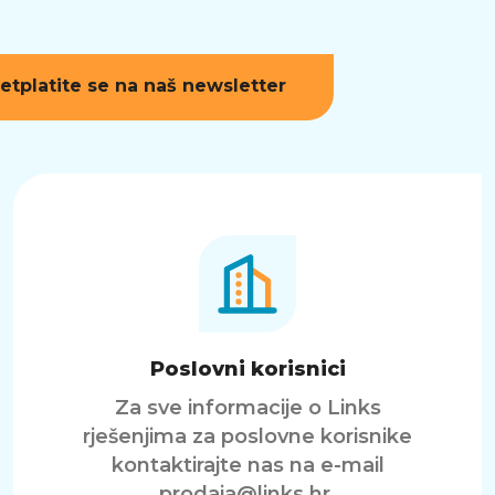
etplatite se na naš newsletter
Poslovni korisnici
Za sve informacije o Links
rješenjima za poslovne korisnike
kontaktirajte nas na e-mail
prodaja@links.hr
.