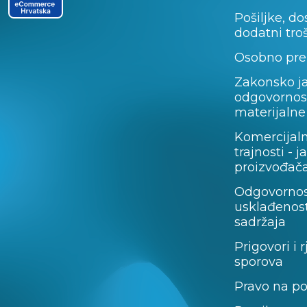
Pošiljke, do
dodatni tro
Osobno pre
Zakonsko j
odgovornos
materijalne
Komercijal
trajnosti - 
proizvođača
Odgovornos
usklađenost
sadržaja
Prigovori i 
sporova
Pravo na p