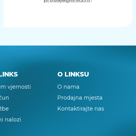
LINKS
O LINKSU
m vjernosti
O nama
ačun
Prodajna mjesta
žbe
Kontaktirajte nas
ni nalozi