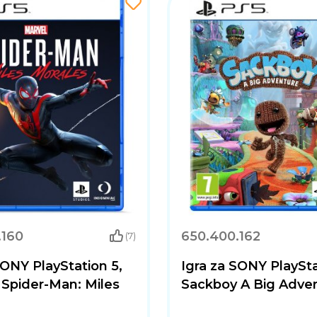
.160
650.400.162
(7)
SONY PlayStation 5,
Igra za SONY PlaySta
 Spider-Man: Miles
Sackboy A Big Adven