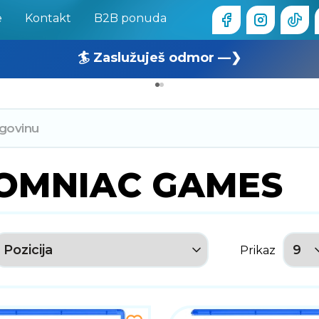
e
Kontakt
B2B ponuda
🏄 Zaslužuješ odmor —❯
🔥 OUTLET: TOTALNA RASPRODAJA —❯
OMNIAC GAMES
Prikaz