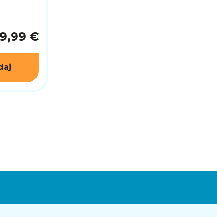
9,99 €
daj