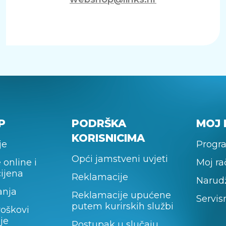
P
PODRŠKA
MOJ 
KORISNICIMA
je
Progra
Opći jamstveni uvjeti
 online i
Moj r
cijena
Reklamacije
Narud
anja
Reklamacije upućene
Servis
putem kurirskih službi
roškovi
je
Postupak u slučaju