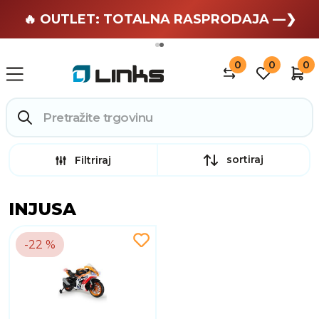
🏄 Zaslužuješ odmor —❯
🔥 OUTLET: TOTALNA RASPRODAJA —❯
0
0
0
sortiraj
Filtriraj
INJUSA
-22 %