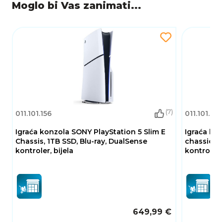
bežična povezanost osiguravaju udobnost i
Moglo bi Vas zanimati...
slobodu kretanja tijekom dugih gaming sesija.
Ova kombinacija idealna je za igrače koji žele
potpuno digitalno, brzo i uranjajuće gaming
iskustvo bez kompromisa u kvaliteti i
performansama.
(7)
011.101.156
011.101.162
Igraća konzola SONY PlayStation 5 Slim E
Igraća ko
Chassis, 1TB SSD, Blu-ray, DualSense
chassic +
kontroler, bijela
kontroler,
649,99 €