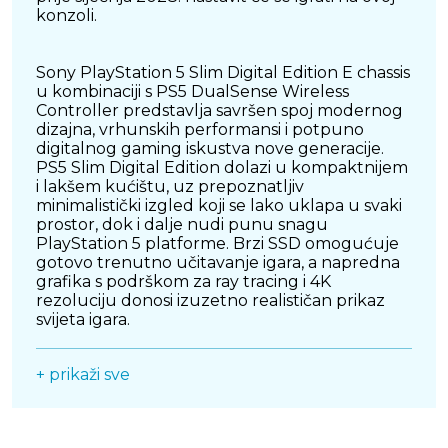
konzoli.
Sony PlayStation 5 Slim Digital Edition E chassis
u kombinaciji s PS5 DualSense Wireless
Controller predstavlja savršen spoj modernog
dizajna, vrhunskih performansi i potpuno
digitalnog gaming iskustva nove generacije.
PS5 Slim Digital Edition dolazi u kompaktnijem
i lakšem kućištu, uz prepoznatljiv
minimalistički izgled koji se lako uklapa u svaki
prostor, dok i dalje nudi punu snagu
PlayStation 5 platforme. Brzi SSD omogućuje
gotovo trenutno učitavanje igara, a napredna
grafika s podrškom za ray tracing i 4K
rezoluciju donosi izuzetno realističan prikaz
svijeta igara.
DualSense kontroler dodatno podiže doživljaj
+ prikaži sve
igranja zahvaljujući haptičkoj povratnoj
informaciji i adaptivnim okidačima koji reagiraju
na svaku akciju u igri, stvarajući dublju
povezanost s gameplayem. Ergonomski dizajn i