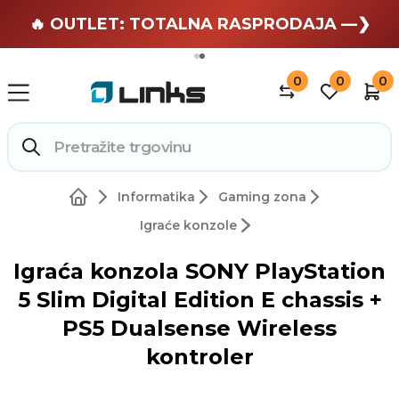
🏄 Zaslužuješ odmor —❯
🔥 OUTLET: TOTALNA RASPRODAJA —❯
0
0
0
Informatika
Gaming zona
Igraće konzole
Igraća konzola SONY PlayStation
5 Slim Digital Edition E chassis +
PS5 Dualsense Wireless
kontroler