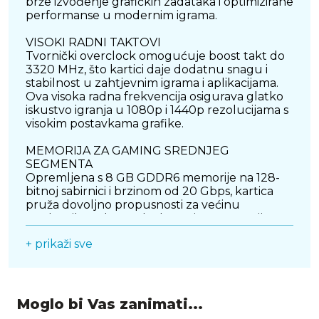
brže izvođenje grafičkih zadataka i optimizirane
performanse u modernim igrama.
VISOKI RADNI TAKTOVI
Tvornički overclock omogućuje boost takt do
3320 MHz, što kartici daje dodatnu snagu i
stabilnost u zahtjevnim igrama i aplikacijama.
Ova visoka radna frekvencija osigurava glatko
iskustvo igranja u 1080p i 1440p rezolucijama s
visokim postavkama grafike.
MEMORIJA ZA GAMING SREDNJEG
SEGMENTA
Opremljena s 8 GB GDDR6 memorije na 128-
bitnoj sabirnici i brzinom od 20 Gbps, kartica
pruža dovoljno propusnosti za većinu
modernih naslova. Iako kapacitet memorije
može biti ograničavajući za buduće, izrazito
+ prikaži sve
zahtjevne igre, u svom segmentu nudi odličan
balans performansi i cijene.
UČINKOVITO DVOFAN HLAĐENJE
Dual-fan sustav s velikim, optimiziranim
Moglo bi Vas zanimati...
ventilatorima i kvalitetnim hladnjakom