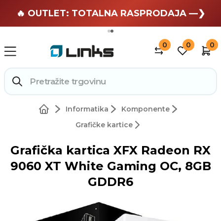
🏄 Zaslužuješ odmor —❯
🔥 OUTLET: TOTALNA RASPRODAJA —❯
0
0
0
Informatika
Komponente
Grafičke kartice
Grafička kartica XFX Radeon RX
9060 XT White Gaming OC, 8GB
GDDR6