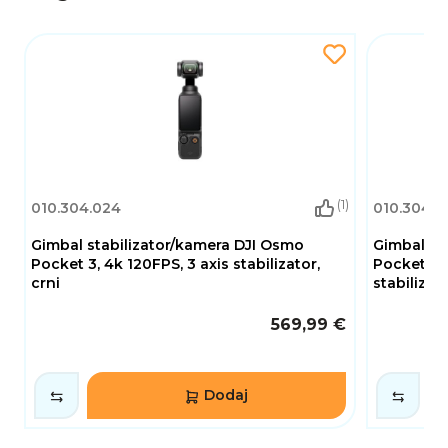
(1)
010.304.024
010.304.0
Gimbal stabilizator/kamera DJI Osmo
Gimbal st
Pocket 3, 4k 120FPS, 3 axis stabilizator,
Pocket 3 
crni
stabilizato
569,99 €
Dodaj