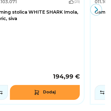
.103.071
011.103.
(25)
ming stolica WHITE SHARK Imola,
Gaming
ric, siva
194,99 €
Dodaj