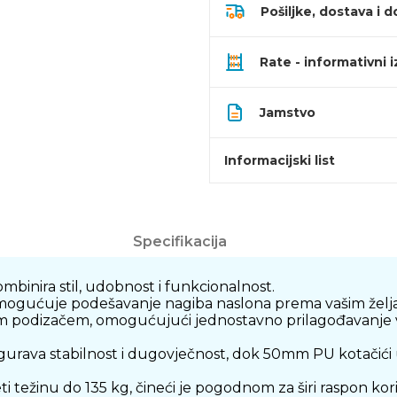
Pošiljke, dostava i d
Rate - informativni 
Jamstvo
Informacijski list
Specifikacija
ombinira stil, udobnost i funkcionalnost.
ogućuje podešavanje nagiba naslona prema vašim želj
im podizačem, omogućujući jednostavno prilagođavanje v
rava stabilnost i dugovječnost, dok 50mm PU kotačići u
eti težinu do 135 kg, čineći je pogodnom za širi raspon kori