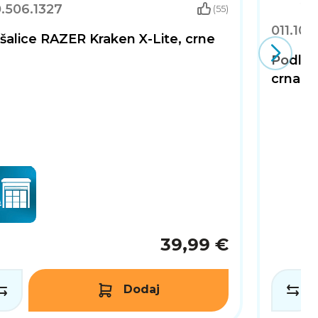
.506.1327
(55)
011.103
šalice RAZER Kraken X-Lite, crne
Podlog
crna
39,99 €
Dodaj