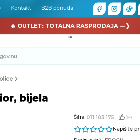
e
Kontakt
B2B ponuda
🏄 Zaslužuješ odmor —❯
🔥 OUTLET: TOTALNA RASPRODAJA —❯
olice
r, bijela
Šifra:
011.103.175
(14)
Napišite p