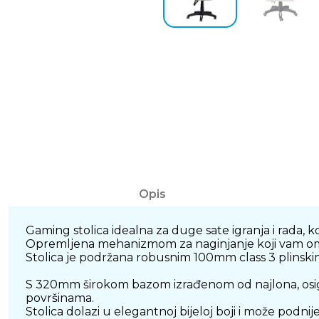
Opis
Gaming stolica idealna za duge sate igranja i rada, k
Opremljena mehanizmom za naginjanje koji vam om
Stolica je podržana robusnim 100mm class 3 plinsk
S 320mm širokom bazom izrađenom od najlona, osigu
površinama.
Stolica dolazi u elegantnoj bijeloj boji i može podnij