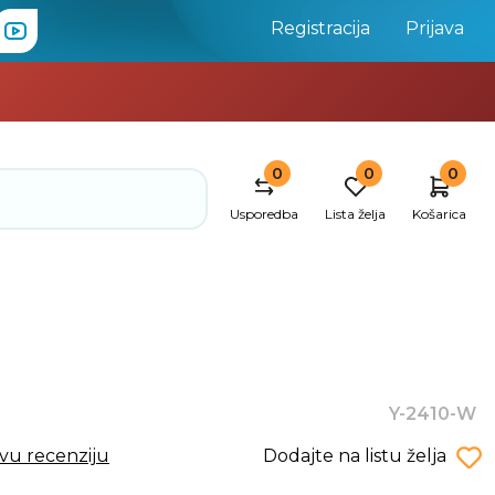
Registracija
Prijava
0
0
0
Usporedba
Lista želja
Košarica
Y-2410-W
rvu recenziju
Dodajte na listu želja