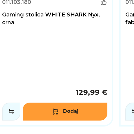
011.103.180
011
Gaming stolica WHITE SHARK Nyx,
Ga
crna
fab
129,99 €
Dodaj