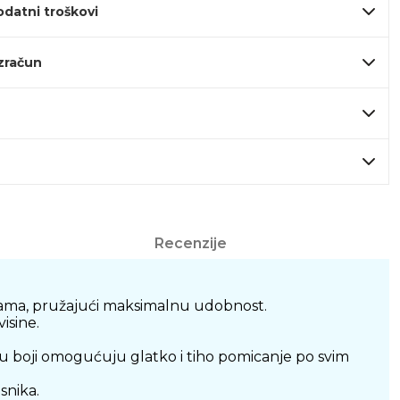
odatni troškovi
izračun
Recenzije
ama, pružajući maksimalnu udobnost.
isine.
 boji omogućuju glatko i tiho pomicanje po svim
snika.