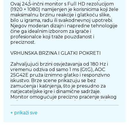
Ovaj 24,5-inčni monitor s Full HD rezolucijom
(1920 × 1080) namijenjen je korisnicima koji žele
maksimalnu brzinu reakcije i glatkoću slike,
bilo u igrama, radu ili svakodnevnoj upotrebi.
Njegov moderan dizajn i napredne tehnologije
čine ga idealnim izborom za igrače i
profesionalce koji traže pouzdanost i
preciznost.
VRHUNSKA BRZINA I GLATKI POKRETI
Zahvaljujući brzini osvježavanja od 180 Hz i
vremenu odziva od samo 1 ms (GtG), AOC
25G42E pruža iznimno glatko i responzivno
iskustvo. Brze scene prikazuju se bez
zamućenja i kašnjenja, što je presudno za
natjecateljske igre i dinamične sadržaje.
Monitor omogućuje precizno praćenje svakog
pokreta, pružajući vam prednost u svakoj
situaciji.
+ prikaži sve
KVALITETA PRIKAZA I TEHNOLOGIJE