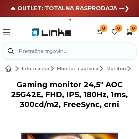
🏄 Zaslužuješ odmor —❯
🔥 OUTLET: TOTALNA RASPRODAJA —❯
0
0
0
Informatika
Monitori i oprema
Monitori
Gaming monitor 24,5" AOC
25G42E, FHD, IPS, 180Hz, 1ms,
300cd/m2, FreeSync, crni