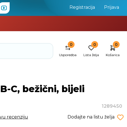
Registracija
Prijava
0
0
0
Usporedba
Lista želja
Košarica
, bežični, bijeli
1289450
rvu recenziju
Dodajte na listu želja