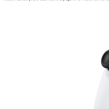
dijeljenje, ovaj kontroler pruža vrhunsko iskustvo ig