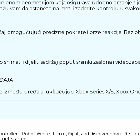
injenom geometrijom koja osigurava udobno držanje tijeko
omažu vam da ostanete na meti i zadržite kontrolu u svak
ćaj, omogućujući precizne pokrete i brze reakcije. Bez obz
mati i dijeliti sadržaj poput snimki zaslona i videozapis
EĐAJA
 između uređaja, uključujući Xbox Series X/S, Xbox One,
jučak za žičano povezivanje i punjenje. Ova opcija pruža
roller - Robot White. Turn it, flip it, and discover how it fits int
o get started.
 i funkcionalnost za sve vrste igrača. S ergonomskim ob