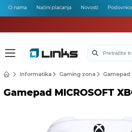
O nama
Načini plaćanja
Novosti
Poslovnic
Informatika
Gaming zona
Gamepad i 
Gamepad MICROSOFT XBOX W