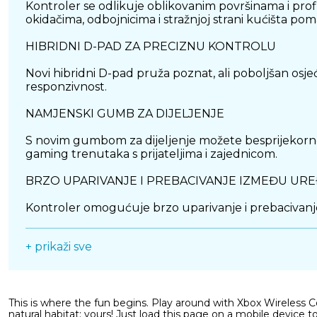
Kontroler se odlikuje oblikovanim površinama i prof
okidačima, odbojnicima i stražnjoj strani kućišta p
HIBRIDNI D-PAD ZA PRECIZNU KONTROLU
Novi hibridni D-pad pruža poznat, ali poboljšan osje
responzivnost.
NAMJENSKI GUMB ZA DIJELJENJE
S novim gumbom za dijeljenje možete besprijekorno sni
gaming trenutaka s prijateljima i zajednicom.
BRZO UPARIVANJE I PREBACIVANJE IZMEĐU UR
Kontroler omogućuje brzo uparivanje i prebacivanje
USB-C POVEZIVANJE
+ prikaži sve
Uz bežičnu povezanost, kontroler nudi i USB-C prikl
SAŽETAK
This is where the fun begins. Play around with Xbox Wireless Cont
natural habitat: yours! Just load this page on a mobile device t
Xbox Wireless Controller donosi poboljšani dizajn