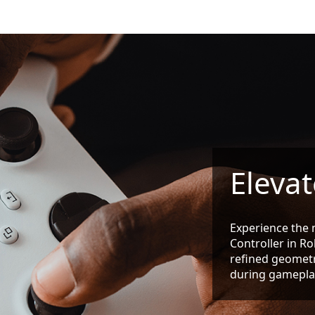
Eleva
Experience the 
Controller in R
refined geometr
during gameplay