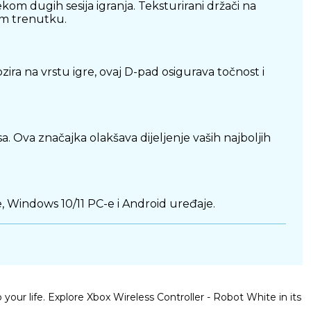
m dugih sesija igranja. Teksturirani držači na
om trenutku.
ira na vrstu igre, ovaj D-pad osigurava točnost i
a. Ova značajka olakšava dijeljenje vaših najboljih
 Windows 10/11 PC-e i Android uređaje.
 stabilnu vezu i brzo punjenje kada je to potrebno.
o your life. Explore Xbox Wireless Controller - Robot White in its
likom, hibridnim D-padom i namjenskim gumbom za