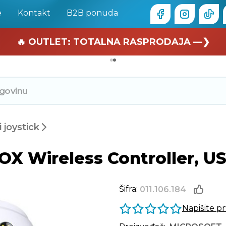
e
Kontakt
B2B ponuda
🏄 Zaslužuješ odmor —❯
🔥 OUTLET: TOTALNA RASPRODAJA —❯
joystick
ireless Controller, USB-C
Šifra:
011.106.184
Napišite p