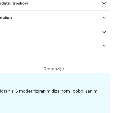
odatni troškovi
izračun
Recenzije
 igranja. S moderniziranim dizajnom i poboljšanim