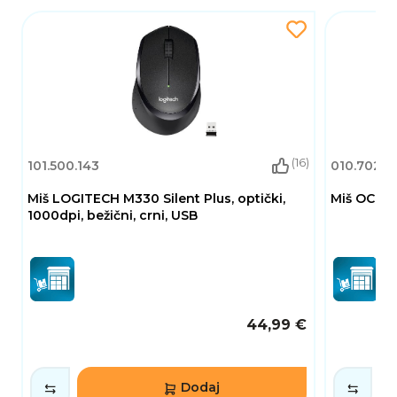
(16)
101.500.143
010.702.11
Miš LOGITECH M330 Silent Plus, optički,
Miš OCTIO
1000dpi, bežični, crni, USB
44,99 €
Dodaj