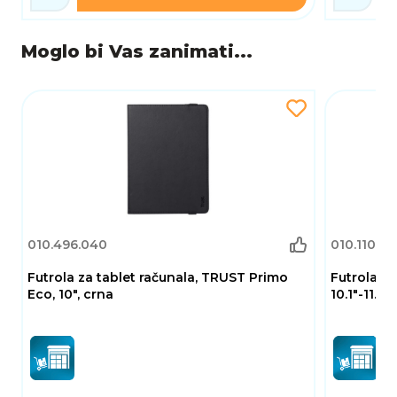
Moglo bi Vas zanimati...
010.496.040
010.110.66
Futrola za tablet računala, TRUST Primo
Futrola M
Eco, 10", crna
10.1"-11.5",