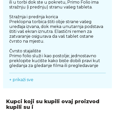
ili u torbi dok ste u pokretu, Primo Folio ima
stražnju (i prednju) stranu vašeg tableta.
Stražnja i prednja korica
Preklopna torbica štiti obje strane vašeg
uređaja izvana, dok meka unutarnja podstava
štiti vaš ekran iznutra. Elastični remen za
zatvaranje osigurava da vaš tablet ostane
čvrsto na mjestu.
Čvrsto stajalište
Primo folio služi i kao postolje; jednostavno
preklopite kućište kako biste dobili pravi kut
gledanja za gledanje filma ili pregledavanje
web stranica.
+ prikaži sve
Kupci koji su kupili ovaj proizvod
kupili su i