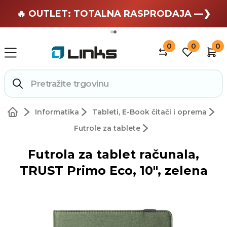
🏄 Zaslužuješ odmor —❯
🔥 OUTLET: TOTALNA RASPRODAJA —❯
0
0
0
Informatika
Tableti, E-Book čitači i oprema
Futrole za tablete
Futrola za tablet računala,
TRUST Primo Eco, 10", zelena