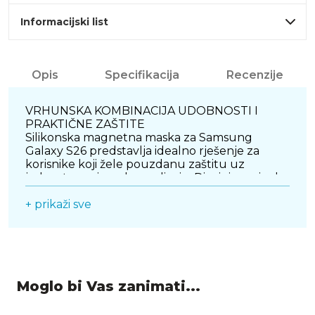
Informacijski list
Opis
Specifikacija
Recenzije
VRHUNSKA KOMBINACIJA UDOBNOSTI I
PRAKTIČNE ZAŠTITE
Silikonska magnetna maska za Samsung
Galaxy S26 predstavlja idealno rješenje za
korisnike koji žele pouzdanu zaštitu uz
jednostavan i moderan dizajn. Dizajnirana je da
savršeno prati linije uređaja, naglašavajući
njegov izgled bez dodavanja nepotrebne
+ prikaži sve
glomaznosti. Ova maska pruža optimalnu
ravnotežu između estetike i funkcionalnosti,
čineći je odličnim izborom za svakodnevno
korištenje.
Moglo bi Vas zanimati...
SOFT-TOUCH POVRŠINA ZA SIGURNO
DRŽANJE
Maska je izrađena od kvalitetnog silikona s