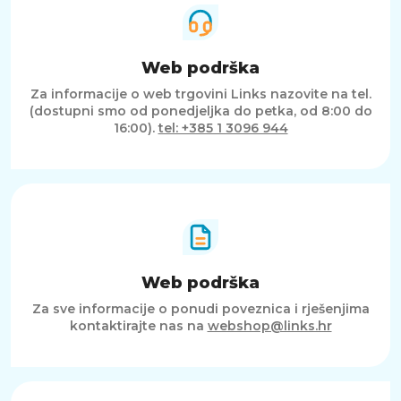
SAŽETAK
Silikonska magnetna maska za Samsung
Galaxy S26 pruža odličan omjer zaštite,
Web podrška
udobnosti i funkcionalnosti. Zahvaljujući
Za informacije o web trgovini Links nazovite na tel.
mekanoj površini, tankom dizajnu i magnetskoj
(dostupni smo od ponedjeljka do petka, od 8:00 do
kompatibilnosti, idealan je izbor za korisnike
16:00).
tel: +385 1 3096 944
koji žele pouzdanu i praktičnu zaštitu uz
moderan i jednostavan izgled uređaja.
Web podrška
Za sve informacije o ponudi poveznica i rješenjima
kontaktirajte nas na
webshop@links.hr