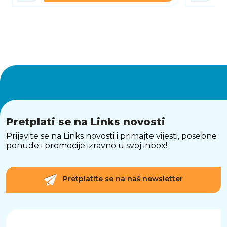
dimenzije uređaja. Savršeno prianja uz telefon
i omogućuje jednostavno nošenje u džepu ili
torbi bez dodatne težine. Ovakav dizajn
osigurava prirodan osjećaj korištenja i zadržava
ergonomiju uređaja.
POUZDANA ZAŠTITA OD SVAKODNEVNIH
OŠTEĆENJA
Silikonska konstrukcija učinkovito štiti uređaj
od ogrebotina, manjih udaraca i tragova
svakodnevnog korištenja. Fleksibilni materijal
apsorbira udarce i pomaže u očuvanju uređaja,
dok podignuti rubovi dodatno štite zaslon i
Pretplati se na Links novosti
kameru od kontakta s površinama.
Prijavite se na Links novosti i primajte vijesti, posebne
ponude i promocije izravno u svoj inbox!
PRECIZNA IZRADA I POTPUNA
FUNKCIONALNOST
Maska je precizno izrađena za Samsung Galaxy
S26, omogućujući nesmetan pristup svim
Pretplatite se na naš newsletter
tipkama i priključcima. Tipke su responzivne, a
svi otvori pažljivo prilagođeni za jednostavno i
neometano korištenje. Fleksibilna konstrukcija
omogućuje brzo postavljanje i skidanje bez
oštećenja uređaja.