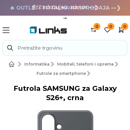
🏄 Zaslužuješ odmor —❯
🔥 OUTLET: TOTALNA RASPRODAJA —❯
0
0
0
Informatika
Mobiteli, telefoni i oprema
Futrole za smartphone
Futrola SAMSUNG za Galaxy
S26+, crna