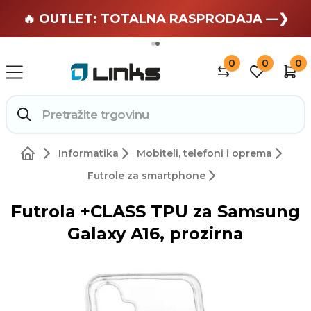
🏄 Zaslužuješ odmor —❯
🔥 OUTLET: TOTALNA RASPRODAJA —❯
0
0
0
Informatika
Mobiteli, telefoni i oprema
Futrole za smartphone
Futrola +CLASS TPU za Samsung
Galaxy A16, prozirna