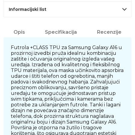
Informacijski list
Opis
Specifikacija
Recenzije
Futrola +CLASS TPU za Samsung Galaxy A16 u
prozirnoj izvedbi pruža idealnu kombinaciju
zaštite i očuvanja originalnog izgleda vašeg
uređaja. Izrađena od kvalitetnog i fleksibilnog
TPU materijala, ova maska učinkovito apsorbira
udarce i štiti telefon od ogrebotina, manjih
padova i svakodnevnog habanja. Zahvaljujući
preciznom oblikovanju, savršeno pristaje
uređaju te omogućuje jednostavan pristup
svim tipkama, priključcima i kamerama bez
potrebe za uklanjanjem futrole. Tanki i lagani
dizajn ne povećava značajno dimenzije
telefona, dok prozirna struktura naglašava
originalnu boju i dizajn Samsung Galaxy A16.
Površina je otporna na žutilo i tragove
korištenja, što osigurava dugotrajan estetski