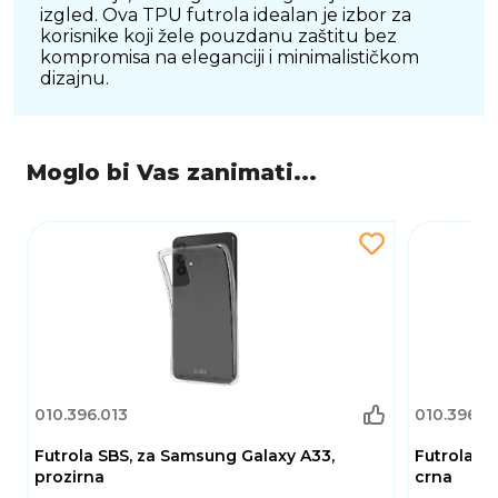
izgled. Ova TPU futrola idealan je izbor za
korisnike koji žele pouzdanu zaštitu bez
kompromisa na eleganciji i minimalističkom
dizajnu.
Moglo bi Vas zanimati...
010.396.013
010.396.3
Futrola SBS, za Samsung Galaxy A33,
Futrola +
prozirna
crna