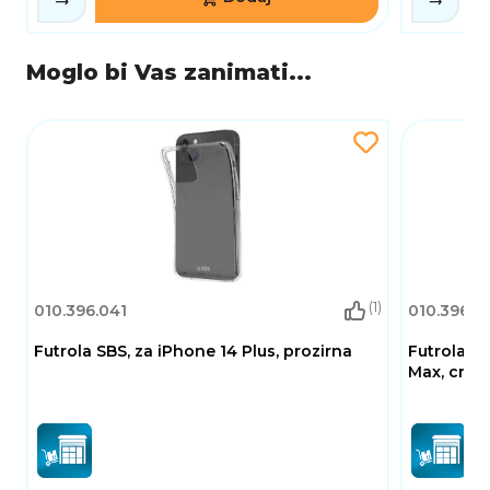
Moglo bi Vas zanimati...
(1)
010.396.041
010.396.15
Futrola SBS, za iPhone 14 Plus, prozirna
Futrola BE
Max, crna