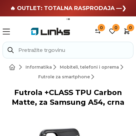
🏄 Zaslužuješ odmor —❯
🔥 OUTLET: TOTALNA RASPRODAJA —❯
0
0
0
Informatika
Mobiteli, telefoni i oprema
Futrole za smartphone
Futrola +CLASS TPU Carbon
Matte, za Samsung A54, crna