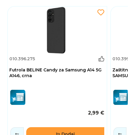
010.396.275
010.399.0
Futrola BELINE Candy za Samsung A14 5G
Zaštitno 
A146, crna
SAMSUNG G
2,99 €
Dodaj