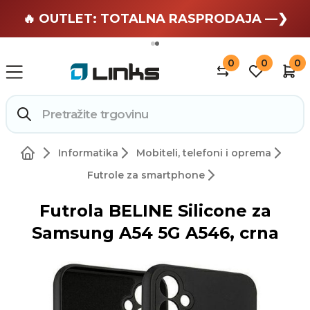
🏄 Zaslužuješ odmor —❯
🔥 OUTLET: TOTALNA RASPRODAJA —❯
0
0
0
Informatika
Mobiteli, telefoni i oprema
Futrole za smartphone
Futrola BELINE Silicone za
Samsung A54 5G A546, crna