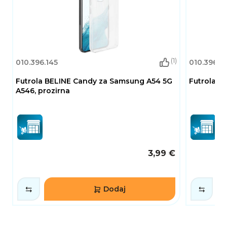
(1)
010.396.145
010.396.1
Futrola BELINE Candy za Samsung A54 5G
Futrola BE
A546, prozirna
3,99 €
Dodaj