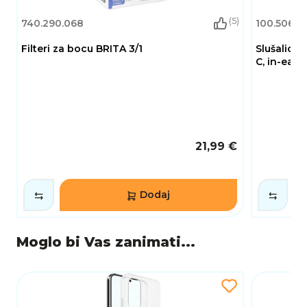
(5)
740.290.068
100.506.17
Filteri za bocu BRITA 3/1
Slušalice
C, in-ear, 
21,99 €
Dodaj
Moglo bi Vas zanimati...