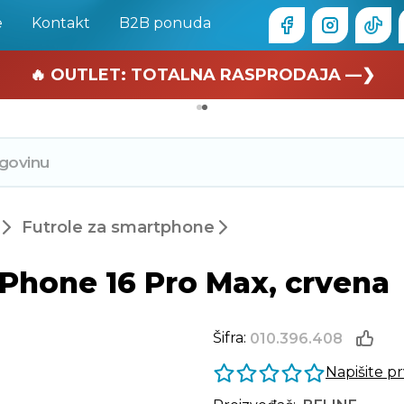
e
Kontakt
B2B ponuda
🏄 Zaslužuješ odmor —❯
🔥 OUTLET: TOTALNA RASPRODAJA —❯
Futrole za smartphone
iPhone 16 Pro Max, crvena
Šifra:
010.396.408
Napišite p