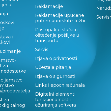
cijena
Reklamacije
Narud
anja
Reklamacije upućene
Servis
putem kurirskih službi
roškovi
je
Postupak u slučaju
oštećenja pošiljke u
stava i
transportu
škovi
Servis
uzimanje
Izjava o privatnosti
amstvo-
t za
Učestala pitanja
 nedostatke
Izjava o sigurnosti
no jamstvo
Links i epoch računala
jamstvo
/prodavatelja
Digitalni elementi,
funkcionalnost i
t za
ažuriranja softvera
 digitalnog