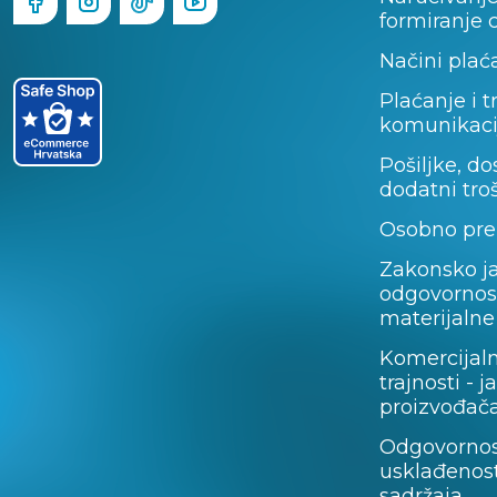
formiranje 
Načini plać
Plaćanje i t
komunikaci
Pošiljke, do
dodatni tro
Osobno pre
Zakonsko j
odgovornos
materijalne
Komercijal
trajnosti - 
proizvođača
Odgovornos
usklađenost
sadržaja