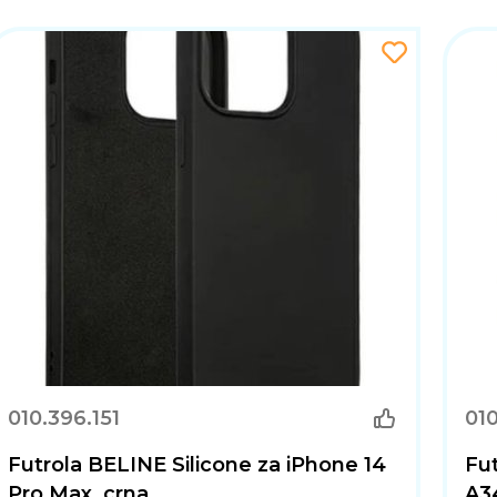
010.396.151
010
Futrola BELINE Silicone za iPhone 14
Fu
Pro Max, crna
A3