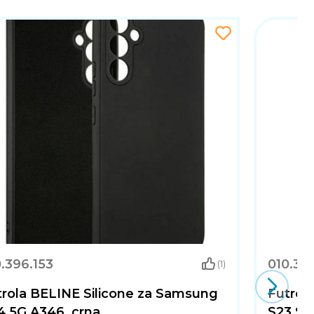
.396.153
010.39
(1)
trola BELINE Silicone za Samsung
Futrol
4 5G A346, crna
S23 S91