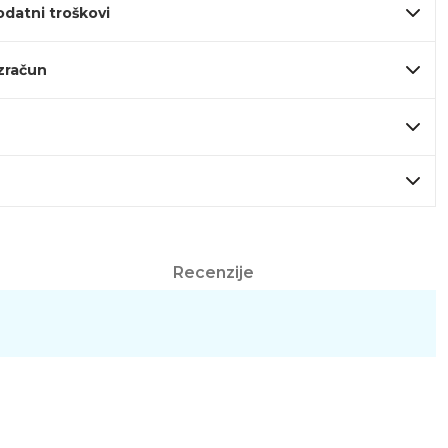
odatni troškovi
izračun
Recenzije