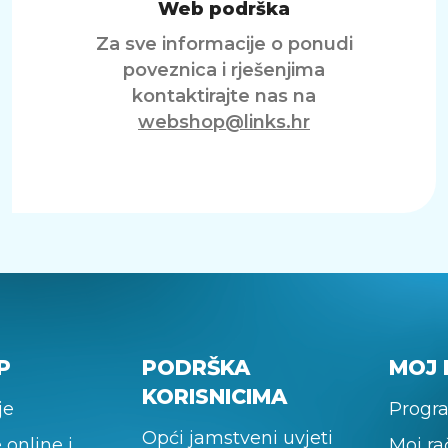
Web podrška
Za sve informacije o ponudi
poveznica i rješenjima
kontaktirajte nas na
webshop@links.hr
P
PODRŠKA
MOJ 
KORISNICIMA
je
Progra
Opći jamstveni uvjeti
 online i
Moj r