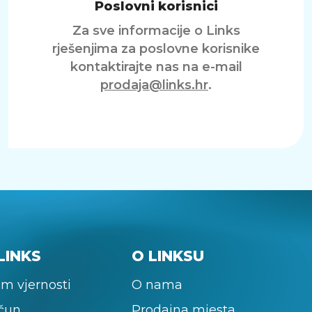
Poslovni korisnici
Za sve informacije o Links
rješenjima za poslovne korisnike
kontaktirajte nas na e-mail
prodaja@links.hr
.
LINKS
O LINKSU
m vjernosti
O nama
ačun
Prodajna mjesta