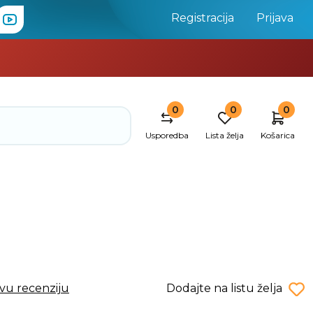
Registracija
Prijava
0
0
0
Usporedba
Lista želja
Košarica
rvu recenziju
Dodajte na listu želja